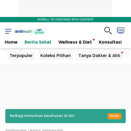
SCROLL TO CONTINUE WITH CONTENT
Home
Berita Sehat
Wellness & Diet
Konsultasi
Terpopuler
Koleksi Pilihan
Tanya Dokter & Ahli
T
Berbagi konsultasi kesehatan di sini
Kirim
detikHealth
Berita detikHealth