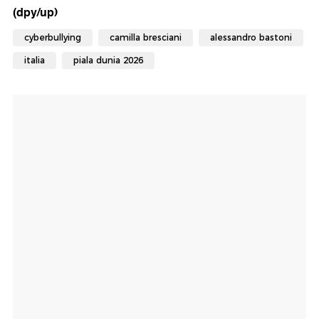
(dpy/up)
cyberbullying
camilla bresciani
alessandro bastoni
italia
piala dunia 2026