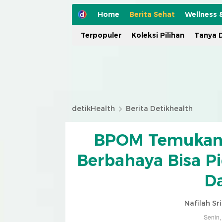
Home
Berita Sehat
Wellness 
Terpopuler
Koleksi Pilihan
Tanya D
detikHealth
Berita Detikhealth
BPOM Temukan 
Berbahaya Bisa Pi
Da
Nafilah Sr
Senin,