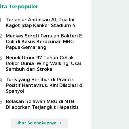
ita Terpopuler
1
Terlanjur Andalkan AI, Pria Ini
Kaget Idap Kanker Stadium 4
2
Menkes Soroti Temuan Bakteri E
Coli di Kasus Keracunan MBG
Papua-Semarang
3
Nenek Umur 97 Tahun Cetak
Rekor Dunia 'Wing Walking' Usai
Sembuh dari Stroke
4
Turis yang Berlibur di Prancis
Positif Hantavirus, Kini Diisolasi di
Spanyol
5
Belasan Relawan MBG di NTB
Dilaporkan Terjangkit Hepatitis
Lihat Selengkapnya