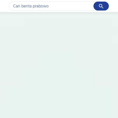
Cancel
Yang sedang ramai dicari
#1
data live draw sgp
#2
piala presiden 2026
#3
prabowo
#4
iran
#5
gempa hari ini
Promoted
Terakhir yang dicari
Loading...