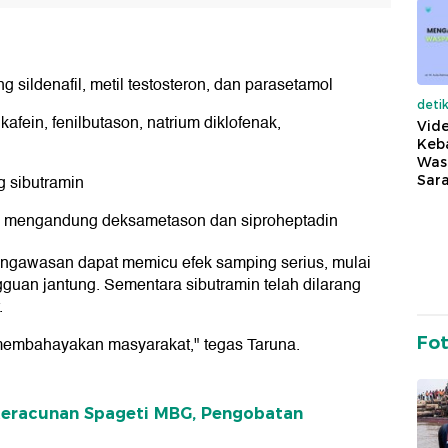
 sildenafil, metil testosteron, dan parasetamol
deti
afein, fenilbutason, natrium diklofenak,
Vide
Keba
Was
 sibutramin
Sara
n mengandung deksametason dan siproheptadin
pengawasan dapat memicu efek samping serius, mulai
ngguan jantung. Sementara sibutramin telah dilarang
.
Fo
na membahayakan masyarakat," tegas Taruna.
 Keracunan Spageti MBG, Pengobatan