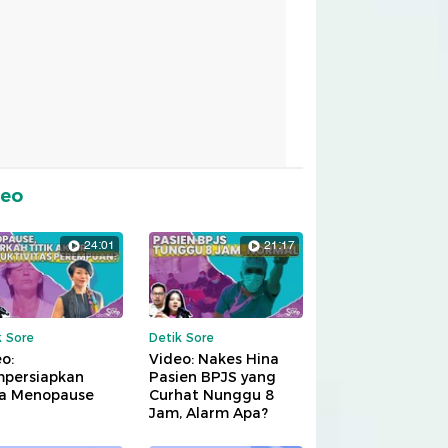
deo
24:01
21:17
k Sore
Detik Sore
o:
Video: Nakes Hina
persiapkan
Pasien BPJS yang
a Menopause
Curhat Nunggu 8
Jam, Alarm Apa?