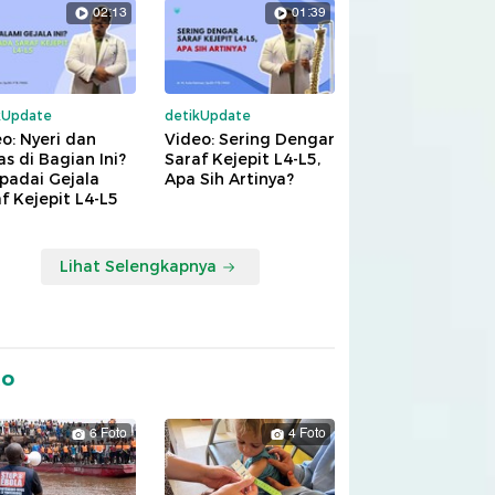
02:13
01:39
kUpdate
detikUpdate
o: Nyeri dan
Video: Sering Dengar
s di Bagian Ini?
Saraf Kejepit L4-L5,
padai Gejala
Apa Sih Artinya?
f Kejepit L4-L5
Lihat Selengkapnya
to
6 Foto
4 Foto