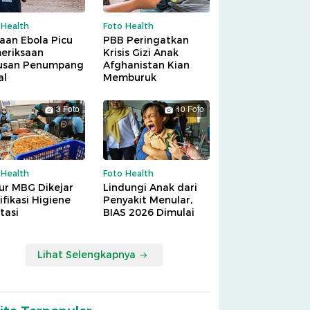
 Health
Foto Health
aan Ebola Picu
PBB Peringatkan
eriksaan
Krisis Gizi Anak
usan Penumpang
Afghanistan Kian
al
Memburuk
3 Foto
10 Foto
 Health
Foto Health
ur MBG Dikejar
Lindungi Anak dari
ifikasi Higiene
Penyakit Menular,
tasi
BIAS 2026 Dimulai
Lihat Selengkapnya