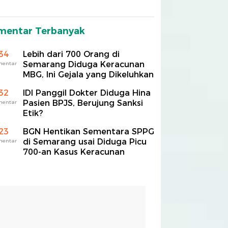
mentar Terbanyak
34
Lebih dari 700 Orang di
Semarang Diduga Keracunan
mentar
MBG, Ini Gejala yang Dikeluhkan
32
IDI Panggil Dokter Diduga Hina
Pasien BPJS, Berujung Sanksi
mentar
Etik?
23
BGN Hentikan Sementara SPPG
di Semarang usai Diduga Picu
mentar
700-an Kasus Keracunan