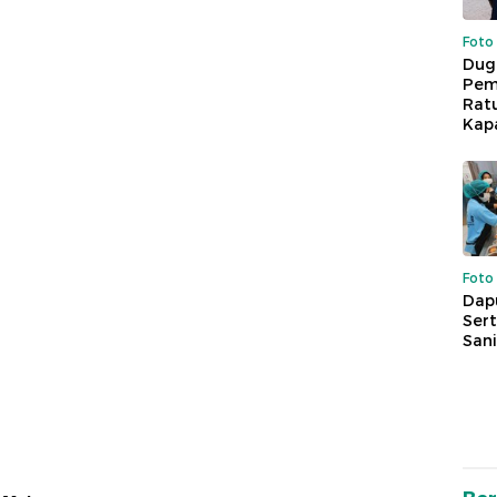
Foto
Dug
Pem
Rat
Kap
Foto
Dap
Sert
Sani