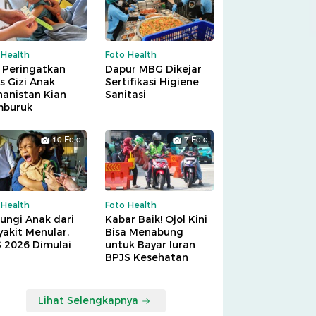
 Health
Foto Health
 Peringatkan
Dapur MBG Dikejar
is Gizi Anak
Sertifikasi Higiene
hanistan Kian
Sanitasi
buruk
10 Foto
7 Foto
 Health
Foto Health
ungi Anak dari
Kabar Baik! Ojol Kini
akit Menular,
Bisa Menabung
S 2026 Dimulai
untuk Bayar Iuran
BPJS Kesehatan
Lihat Selengkapnya