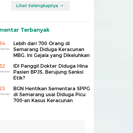
Lihat Selengkapnya
mentar Terbanyak
34
Lebih dari 700 Orang di
Semarang Diduga Keracunan
mentar
MBG, Ini Gejala yang Dikeluhkan
32
IDI Panggil Dokter Diduga Hina
Pasien BPJS, Berujung Sanksi
mentar
Etik?
23
BGN Hentikan Sementara SPPG
di Semarang usai Diduga Picu
mentar
700-an Kasus Keracunan