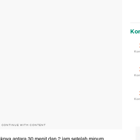
Ko
Ko
Ko
Ko
O CONTINUE WITH CONTENT
knya antara 30 menit dan 2 jam setelah minum