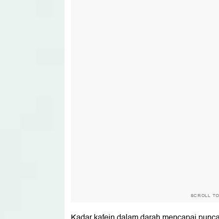
SCROLL T
Kadar kafein dalam darah mencapai punca