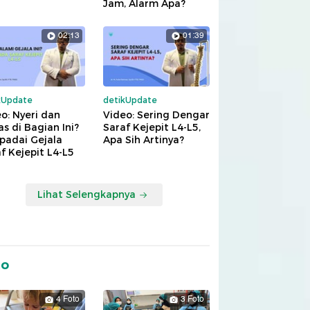
Jam, Alarm Apa?
02:13
01:39
kUpdate
detikUpdate
o: Nyeri dan
Video: Sering Dengar
s di Bagian Ini?
Saraf Kejepit L4-L5,
padai Gejala
Apa Sih Artinya?
f Kejepit L4-L5
Lihat Selengkapnya
to
4 Foto
3 Foto