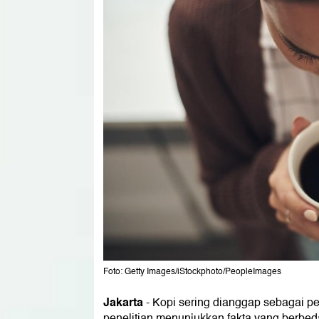
Foto: Getty Images/iStockphoto/PeopleImages
Jakarta
-
Kopi sering dianggap sebagai pen
penelitian menunjukkan fakta yang berbe