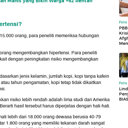
man Manis yang Bikin Warga +62 Rentan
ertensi?
Foto
PBB
Kris
315.000 orang, para peneliti memeriksa hubungan
Afg
Mem
0 orang mengembangkan hipertensi. Para peneliti
rkait dengan peningkatan risiko mengembangkan
sarkan jenis kelamin, jumlah kopi, kopi tanpa kafein
 atau tahun pengamatan, kopi tetap tidak dikaitkan
Foto
si.
Lind
Peny
n risiko lebih rendah adalah lima studi dari Amerika
BIA
Berarti hasil tersebut harus diperjelas dengan hati-hati.
ati lebih dari 18.000 orang dewasa berusia 40-79
itar 1.800 orang yang memiliki tekanan darah sangat