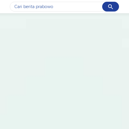
Cancel
Yang sedang ramai dicari
#1
data live draw sgp
#2
gempa hari ini
#3
prabowo
#4
iran
#5
demo
Promoted
Terakhir yang dicari
Loading...