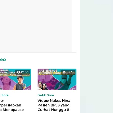
deo
24:01
21:17
k Sore
Detik Sore
o:
Video: Nakes Hina
persiapkan
Pasien BPJS yang
a Menopause
Curhat Nunggu 8