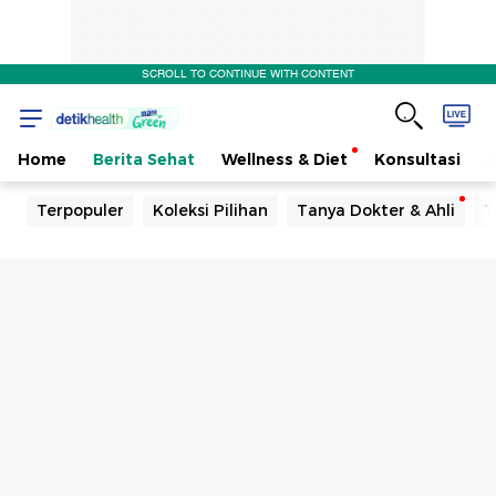
SCROLL TO CONTINUE WITH CONTENT
Home
Berita Sehat
Wellness & Diet
Konsultasi
Terpopuler
Koleksi Pilihan
Tanya Dokter & Ahli
T