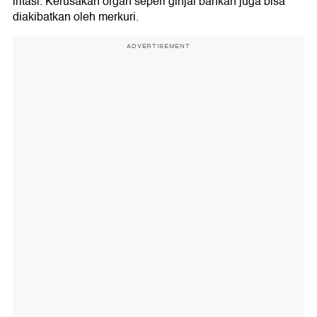
iritasi. Kerusakan organ seperi ginjal bahkan juga bisa
diakibatkan oleh merkuri.
ADVERTISEMENT