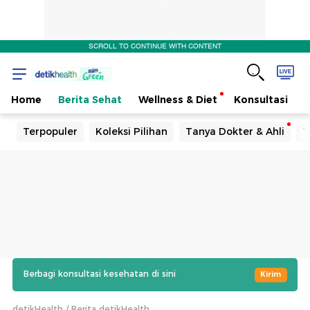
SCROLL TO CONTINUE WITH CONTENT
Home
Berita Sehat
Wellness & Diet
Konsultasi
Terpopuler
Koleksi Pilihan
Tanya Dokter & Ahli
T
Berbagi konsultasi kesehatan di sini
Kirim
detikHealth
Berita detikHealth