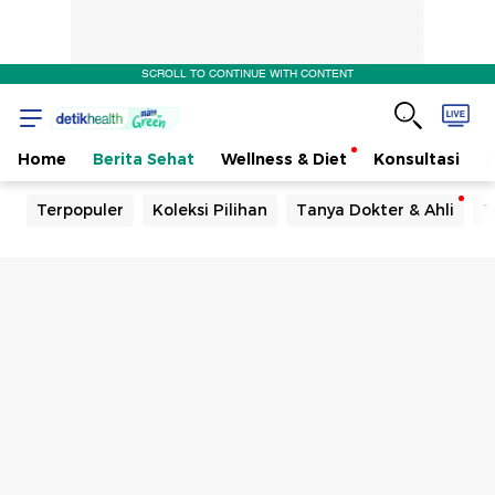
SCROLL TO CONTINUE WITH CONTENT
Home
Berita Sehat
Wellness & Diet
Konsultasi
Terpopuler
Koleksi Pilihan
Tanya Dokter & Ahli
T