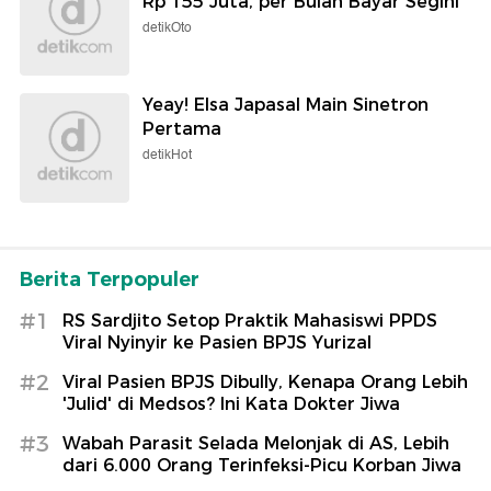
Rp 155 Juta, per Bulan Bayar Segini
detikOto
Yeay! Elsa Japasal Main Sinetron
Pertama
detikHot
Berita Terpopuler
#1
RS Sardjito Setop Praktik Mahasiswi PPDS
Viral Nyinyir ke Pasien BPJS Yurizal
#2
Viral Pasien BPJS Dibully, Kenapa Orang Lebih
'Julid' di Medsos? Ini Kata Dokter Jiwa
#3
Wabah Parasit Selada Melonjak di AS, Lebih
dari 6.000 Orang Terinfeksi-Picu Korban Jiwa