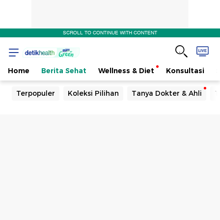
SCROLL TO CONTINUE WITH CONTENT
Home
Berita Sehat
Wellness & Diet
Konsultasi
Terpopuler
Koleksi Pilihan
Tanya Dokter & Ahli
T