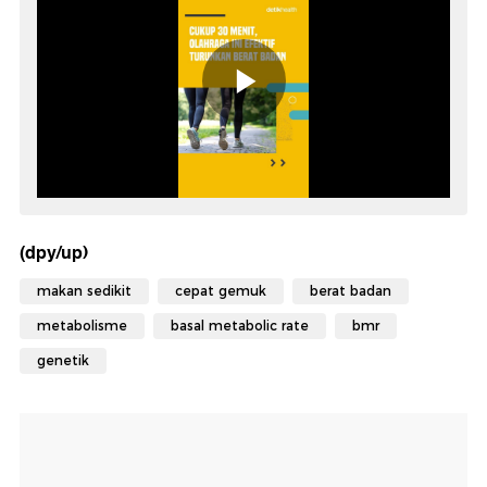
(dpy/up)
makan sedikit
cepat gemuk
berat badan
metabolisme
basal metabolic rate
bmr
genetik