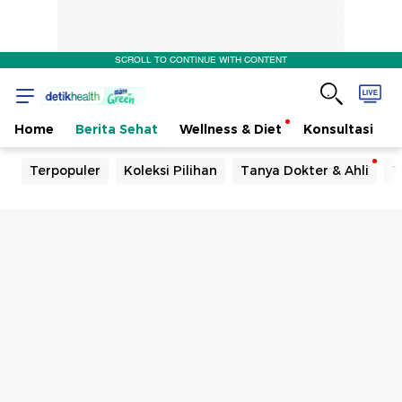
SCROLL TO CONTINUE WITH CONTENT
Home
Berita Sehat
Wellness & Diet
Konsultasi
Terpopuler
Koleksi Pilihan
Tanya Dokter & Ahli
T