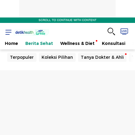
SCROLL TO CONTINUE WITH CONTENT
Home
Berita Sehat
Wellness & Diet
Konsultasi
Terpopuler
Koleksi Pilihan
Tanya Dokter & Ahli
T