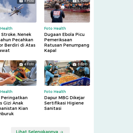
5 Foto
6 Foto
 Health
Foto Health
 Stroke, Nenek
Dugaan Ebola Picu
Tahun Pecahkan
Pemeriksaan
r Berdiri di Atas
Ratusan Penumpang
awat
Kapal
4 Foto
3 Foto
 Health
Foto Health
 Peringatkan
Dapur MBG Dikejar
is Gizi Anak
Sertifikasi Higiene
hanistan Kian
Sanitasi
buruk
Lihat Selengkapnya