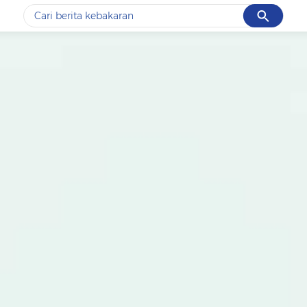
Cancel
Yang sedang ramai dicari
#1
data live draw sgp
#2
kebakaran
#3
prabowo
#4
iran
#5
gempa hari ini
Promoted
Terakhir yang dicari
Loading...