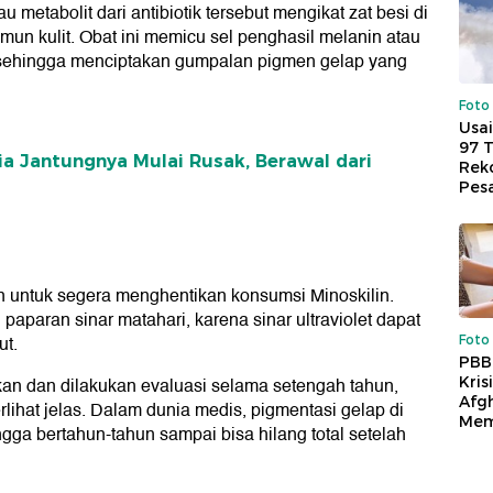
u metabolit dari antibiotik tersebut mengikat zat besi di
mun kulit. Obat ini memicu sel penghasil melanin atau
if, sehingga menciptakan gumpalan pigmen gelap yang
Foto
Usai
97 
a Jantungnya Mulai Rusak, Berawal dari
Reko
Pes
en untuk segera menghentikan konsumsi Minoskilin.
aparan sinar matahari, karena sinar ultraviolet dapat
ut.
Foto
PBB
Kris
an dan dilakukan evaluasi selama setengah tahun,
Afg
ihat jelas. Dalam dunia medis, pigmentasi gelap di
Mem
gga bertahun-tahun sampai bisa hilang total setelah