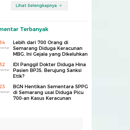
Lihat Selengkapnya
mentar Terbanyak
34
Lebih dari 700 Orang di
Semarang Diduga Keracunan
mentar
MBG, Ini Gejala yang Dikeluhkan
32
IDI Panggil Dokter Diduga Hina
Pasien BPJS, Berujung Sanksi
mentar
Etik?
23
BGN Hentikan Sementara SPPG
di Semarang usai Diduga Picu
mentar
700-an Kasus Keracunan