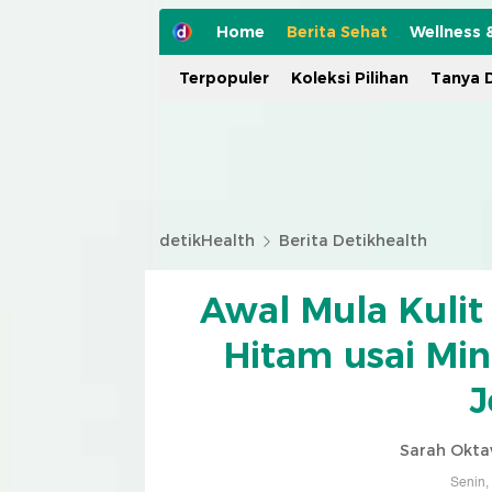
Home
Berita Sehat
Wellness 
Terpopuler
Koleksi Pilihan
Tanya D
detikHealth
Berita Detikhealth
Awal Mula Kulit
Hitam usai Mi
J
Sarah Okta
Senin,