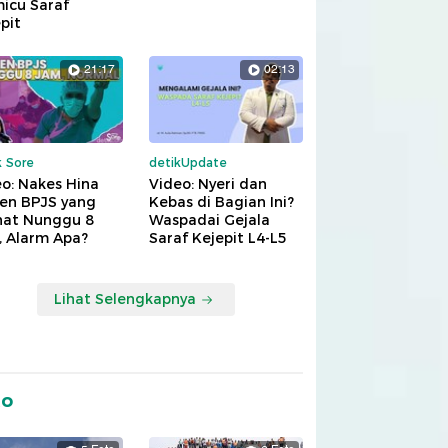
icu Saraf
pit
21:17
02:13
k Sore
detikUpdate
o: Nakes Hina
Video: Nyeri dan
ien BPJS yang
Kebas di Bagian Ini?
hat Nunggu 8
Waspadai Gejala
, Alarm Apa?
Saraf Kejepit L4-L5
Lihat Selengkapnya
to