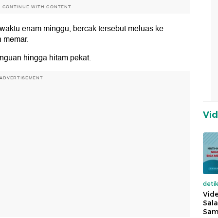
O CONTINUE WITH CONTENT
m waktu enam minggu, bercak tersebut meluas ke
n memar.
unguan hingga hitam pekat.
ADVERTISEMENT
Vi
deti
Vide
Sala
Sam