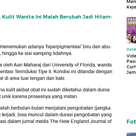
Mem
Keje
 Kulit Wanita Ini Malah Berubah Jadi Hitam-
r menemukan adanya 'hiperpigmentasi' biru dan abu-
Deti
, hingga ke sisi samping lidahnya.
Vide
Pas
 oleh Aari Maharaj dari University of Florida, wanita
Cur
tasi Terinduksi Tipe II. Kondisi ini ditandai dengan
Jam
 di area luar lengan dan kaki.
kulit akibat obat ini sudah diketahui dalam dunia
at unik karena prosesnya yang instan.
telah berbulan-bulan menjalani pengobatan (jangka
terjadi, bisa muncul dalam durasi pengobatan yang
ikasi dalam jurnal medis The New England Journal of
Fo