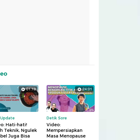
deo
01:19
24:01
kUpdate
Detik Sore
o: Hati-hati!
Video:
h Teknik, Ngulek
Mempersiapkan
bel Juga Bisa
Masa Menopause