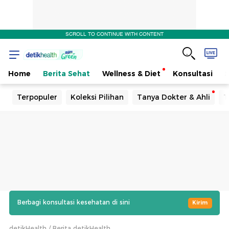
SCROLL TO CONTINUE WITH CONTENT
Home
Berita Sehat
Wellness & Diet
Konsultasi
Terpopuler
Koleksi Pilihan
Tanya Dokter & Ahli
T
Berbagi konsultasi kesehatan di sini
Kirim
detikHealth
Berita detikHealth