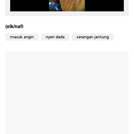
(elk/naf)
masuk angin
nyeri dada
serangan jantung