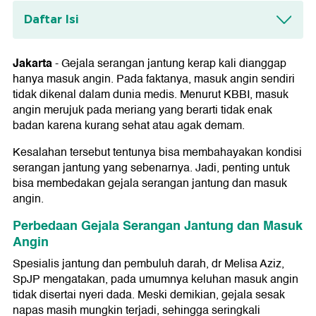
Daftar Isi
Perbedaan Gejala Serangan Jantung dan
Masuk Angin
Jakarta
-
Gejala serangan jantung kerap kali dianggap
hanya masuk angin. Pada faktanya, masuk angin sendiri
Gejala Masuk Angin
tidak dikenal dalam dunia medis. Menurut KBBI, masuk
angin merujuk pada meriang yang berarti tidak enak
badan karena kurang sehat atau agak demam.
Kesalahan tersebut tentunya bisa membahayakan kondisi
serangan jantung yang sebenarnya. Jadi, penting untuk
bisa membedakan gejala serangan jantung dan masuk
angin.
Perbedaan Gejala Serangan Jantung dan Masuk
Angin
Spesialis jantung dan pembuluh darah, dr Melisa Aziz,
SpJP mengatakan, pada umumnya keluhan masuk angin
tidak disertai nyeri dada. Meski demikian, gejala sesak
napas masih mungkin terjadi, sehingga seringkali