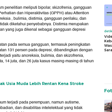
 penelitian meliputi bipolar, skizofrenia, gangguan
hatian dan Hiperaktivitas (GPPH) atau Attention
eksia , bulimia, distimia, gangguan perilaku, dan
 tidak diketahui penyebabnya. Distimia merupakan
gan yang juga dikenal sebagai gangguan depresi
deti
Vide
Keba
atan pada semua gangguan, termasuk peningkatan
Was
tan 131 persen pada depresi, dibandingkan dengan
Sara
rjadi yaitu anoreksia, bulimia, dan skizofrenia,
ta, 14 juta, dan 26 juta kasus masing-masing di tahun
ak Usia Muda Lebih Rentan Kena Stroke
Fo
mum terjadi pada perempuan, namun autisme,
dian, dan disabilitas intelelektual yang tidak