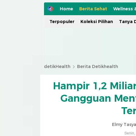
Home
Berita Sehat
Wellness 
Terpopuler
Koleksi Pilihan
Tanya D
detikHealth
Berita Detikhealth
Hampir 1,2 Milia
Gangguan Menta
Te
Elmy Tasya
Senin,