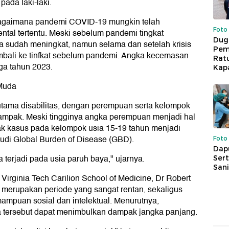
ada laki-laki.
t bagaimana pandemi COVID-19 mungkin telah
Foto
ntal tertentu. Meski sebelum pandemi tingkat
Dug
a sudah meningkat, namun selama dan setelah krisis
Pem
mbali ke tinfkat sebelum pandemi. Angka kecemasan
Rat
ga tahun 2023.
Kap
 Muda
tama disabilitas, dengan perempuan serta kelompok
dampak. Meski tingginya angka perempuan menjadi hal
cak kasus pada kelompok usia 15-19 tahun menjadi
studi Global Burden of Disease (GBD).
Foto
Dap
 terjadi pada usia paruh baya," ujarnya.
Sert
Sani
 Virginia Tech Carilion School of Medicine, Dr Robert
 merupakan periode yang sangat rentan, sekaligus
ampuan sosial dan intelektual. Menurutnya,
tersebut dapat menimbulkan dampak jangka panjang.