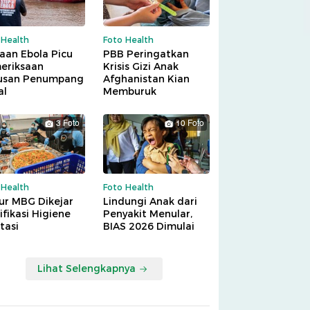
 Health
Foto Health
aan Ebola Picu
PBB Peringatkan
eriksaan
Krisis Gizi Anak
usan Penumpang
Afghanistan Kian
al
Memburuk
3 Foto
10 Foto
 Health
Foto Health
ur MBG Dikejar
Lindungi Anak dari
ifikasi Higiene
Penyakit Menular,
tasi
BIAS 2026 Dimulai
Lihat Selengkapnya