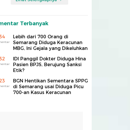
mentar Terbanyak
34
Lebih dari 700 Orang di
Semarang Diduga Keracunan
mentar
MBG, Ini Gejala yang Dikeluhkan
32
IDI Panggil Dokter Diduga Hina
Pasien BPJS, Berujung Sanksi
mentar
Etik?
23
BGN Hentikan Sementara SPPG
di Semarang usai Diduga Picu
mentar
700-an Kasus Keracunan