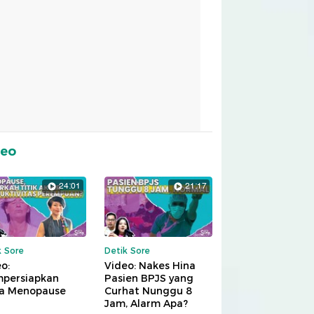
deo
24:01
21:17
k Sore
Detik Sore
o:
Video: Nakes Hina
persiapkan
Pasien BPJS yang
a Menopause
Curhat Nunggu 8
Jam, Alarm Apa?