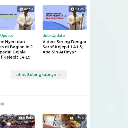
02:13
01:39
kUpdate
detikUpdate
o: Nyeri dan
Video: Sering Dengar
s di Bagian Ini?
Saraf Kejepit L4-L5,
padai Gejala
Apa Sih Artinya?
f Kejepit L4-L5
Lihat Selengkapnya
to
6 Foto
4 Foto