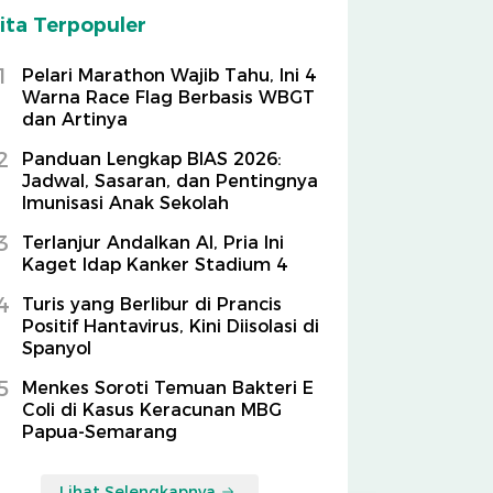
ita Terpopuler
1
Pelari Marathon Wajib Tahu, Ini 4
Warna Race Flag Berbasis WBGT
dan Artinya
2
Panduan Lengkap BIAS 2026:
Jadwal, Sasaran, dan Pentingnya
Imunisasi Anak Sekolah
3
Terlanjur Andalkan AI, Pria Ini
Kaget Idap Kanker Stadium 4
4
Turis yang Berlibur di Prancis
Positif Hantavirus, Kini Diisolasi di
Spanyol
5
Menkes Soroti Temuan Bakteri E
Coli di Kasus Keracunan MBG
Papua-Semarang
Lihat Selengkapnya