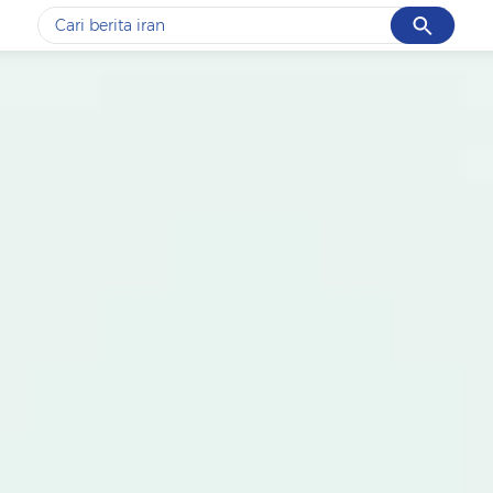
Cancel
Yang sedang ramai dicari
#1
data live draw sgp
#2
iran
#3
senjata
#4
prabowo
#5
gempa hari ini
Promoted
Terakhir yang dicari
Loading...