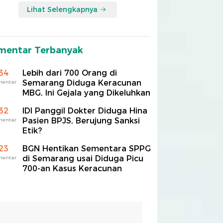
Lihat Selengkapnya
mentar Terbanyak
34
Lebih dari 700 Orang di
Semarang Diduga Keracunan
mentar
MBG, Ini Gejala yang Dikeluhkan
32
IDI Panggil Dokter Diduga Hina
Pasien BPJS, Berujung Sanksi
mentar
Etik?
23
BGN Hentikan Sementara SPPG
di Semarang usai Diduga Picu
mentar
700-an Kasus Keracunan