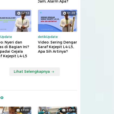
Jam, Alarm Apa?
02:13
01:39
kUpdate
detikUpdate
o: Nyeri dan
Video: Sering Dengar
s di Bagian Ini?
Saraf Kejepit L4-L5,
padai Gejala
Apa Sih Artinya?
f Kejepit L4-L5
Lihat Selengkapnya
to
4 Foto
3 Foto