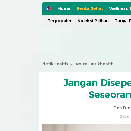
Home
Berita Sehat
Wellness 
Terpopuler
Koleksi Pilihan
Tanya D
detikHealth
Berita Detikhealth
Jangan Disepe
Seseoran
Dea Dut
Sabtu,