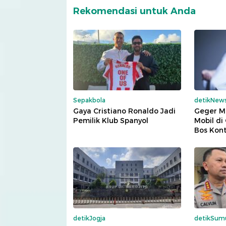
Rekomendasi untuk Anda
Sepakbola
detikNew
Gaya Cristiano Ronaldo Jadi
Geger M
Pemilik Klub Spanyol
Mobil di
Bos Kont
detikJogja
detikSum