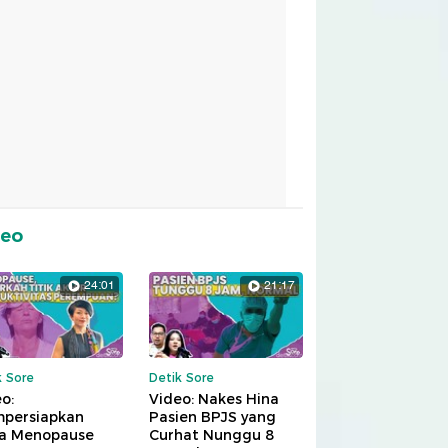
deo
24:01
21:17
k Sore
Detik Sore
o:
Video: Nakes Hina
persiapkan
Pasien BPJS yang
a Menopause
Curhat Nunggu 8