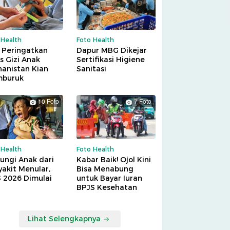
 Health
Foto Health
 Peringatkan
Dapur MBG Dikejar
is Gizi Anak
Sertifikasi Higiene
hanistan Kian
Sanitasi
buruk
10 Foto
7 Foto
 Health
Foto Health
ungi Anak dari
Kabar Baik! Ojol Kini
akit Menular,
Bisa Menabung
S 2026 Dimulai
untuk Bayar Iuran
BPJS Kesehatan
Lihat Selengkapnya