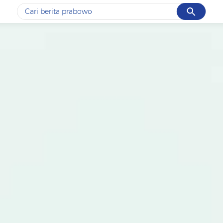
Cancel
Yang sedang ramai dicari
#1
gempa hari ini
#2
gempa
#3
prabowo
#4
iran
#5
demo
Promoted
Terakhir yang dicari
Loading...