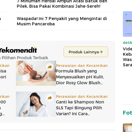
7 Minuman Herbal Ampuh Atasi Batuk dan
Pilek, Bisa Pakai Kombinasi Jahe-Sereh!
n
Waspada! Ini 7 Penyakit yang Mengintai di
Musim Pancaroba
deti
Vide
Keba
Was
Sara
Fo