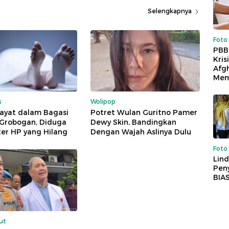
Selengkapnya
Foto
PBB
Kris
Afg
Mem
s
Wolipop
ayat dalam Bagasi
Potret Wulan Guritno Pamer
 Grobogan, Diduga
Dewy Skin, Bandingkan
er HP yang Hilang
Dengan Wajah Aslinya Dulu
Foto
Lind
Peny
BIA
ut