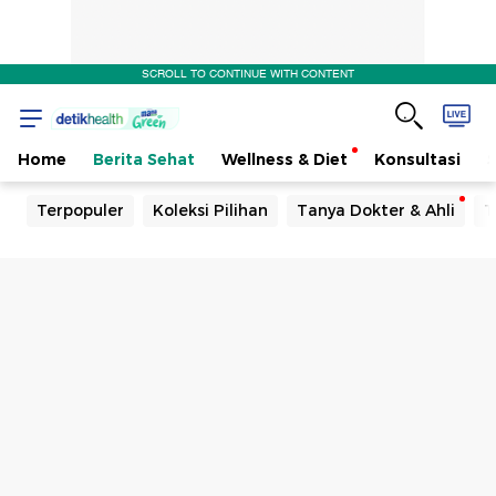
SCROLL TO CONTINUE WITH CONTENT
Home
Berita Sehat
Wellness & Diet
Konsultasi
Terpopuler
Koleksi Pilihan
Tanya Dokter & Ahli
T