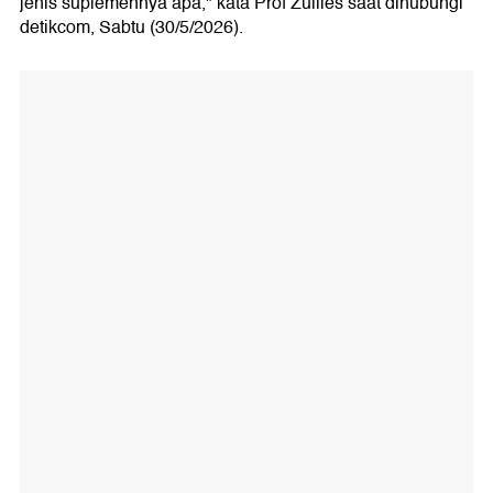
jenis suplemennya apa," kata Prof Zullies saat dihubungi
detikcom, Sabtu (30/5/2026).