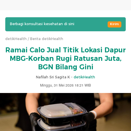
Berbagi konsultasi kesehatan di sini
Kirim
detikHealth
Berita detikHealth
Ramai Calo Jual Titik Lokasi Dapur
MBG-Korban Rugi Ratusan Juta,
BGN Bilang Gini
Nafilah Sri Sagita K -
detikHealth
Minggu, 31 Mei 2026 18:21 WIB