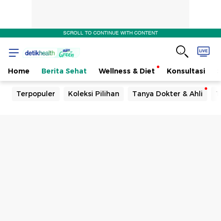
SCROLL TO CONTINUE WITH CONTENT
Home
Berita Sehat
Wellness & Diet
Konsultasi
Terpopuler
Koleksi Pilihan
Tanya Dokter & Ahli
T