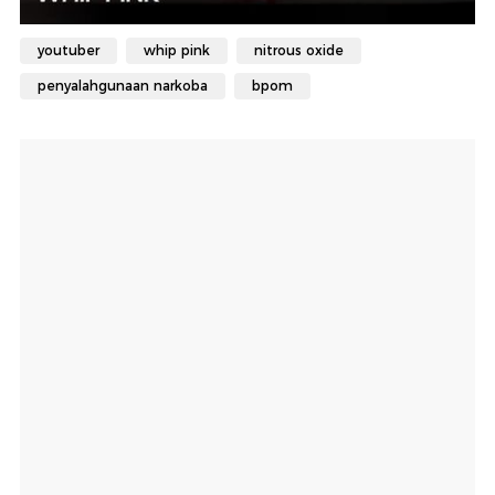
youtuber
whip pink
nitrous oxide
penyalahgunaan narkoba
bpom