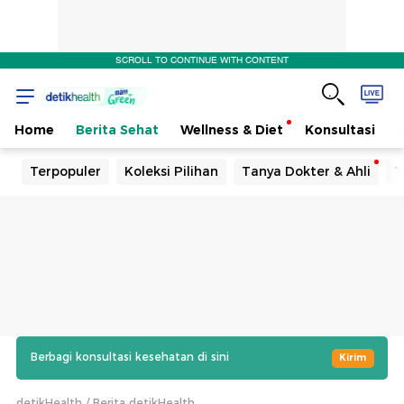
SCROLL TO CONTINUE WITH CONTENT
Home
Berita Sehat
Wellness & Diet
Konsultasi
Terpopuler
Koleksi Pilihan
Tanya Dokter & Ahli
T
Berbagi konsultasi kesehatan di sini
Kirim
detikHealth
Berita detikHealth