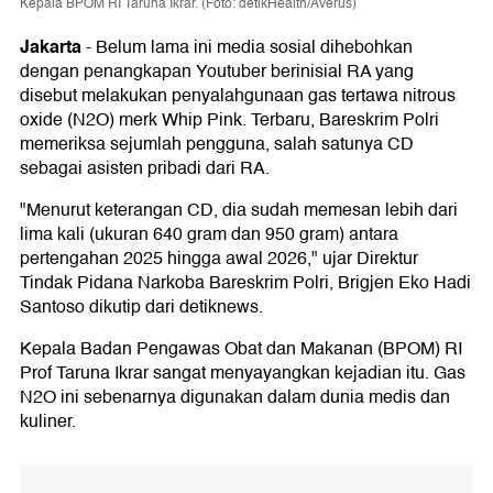
Kepala BPOM RI Taruna Ikrar. (Foto: detikHealth/Averus)
Jakarta
-
Belum lama ini media sosial dihebohkan
dengan penangkapan Youtuber berinisial RA yang
disebut melakukan penyalahgunaan gas tertawa nitrous
oxide (N2O) merk Whip Pink. Terbaru, Bareskrim Polri
memeriksa sejumlah pengguna, salah satunya CD
sebagai asisten pribadi dari RA.
"Menurut keterangan CD, dia sudah memesan lebih dari
lima kali (ukuran 640 gram dan 950 gram) antara
pertengahan 2025 hingga awal 2026," ujar Direktur
Tindak Pidana Narkoba Bareskrim Polri, Brigjen Eko Hadi
Santoso dikutip dari detiknews.
Kepala Badan Pengawas Obat dan Makanan (BPOM) RI
Prof Taruna Ikrar sangat menyayangkan kejadian itu. Gas
N2O ini sebenarnya digunakan dalam dunia medis dan
kuliner.