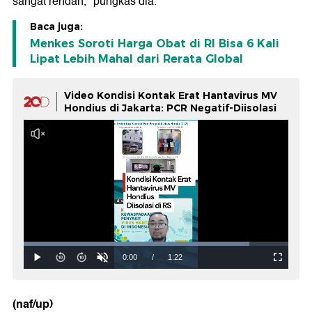
sangat rendah," pungkas dia.
Baca juga:
Menkes Soroti Harga Obat di RI Bisa 6 Kali
Lipat Lebih Mahal dari Rerata Global
Video Kondisi Kontak Erat Hantavirus MV
Hondius di Jakarta: PCR Negatif-Diisolasi
(naf/up)