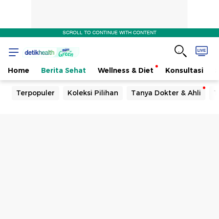
SCROLL TO CONTINUE WITH CONTENT
Home
Berita Sehat
Wellness & Diet
Konsultasi
Terpopuler
Koleksi Pilihan
Tanya Dokter & Ahli
T