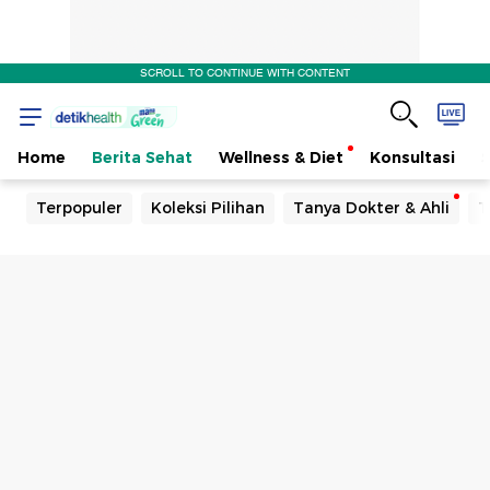
SCROLL TO CONTINUE WITH CONTENT
Home
Berita Sehat
Wellness & Diet
Konsultasi
Terpopuler
Koleksi Pilihan
Tanya Dokter & Ahli
T