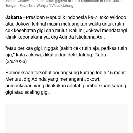
Momen Jokowi memeriksakan giginya di klinik keponakan di Solo, Jawa
Tengah (Foto: Tara Wahyu NV/detikJateng)
Jakarta
-
Presiden Republik Indonesia ke-7 Joko Widodo
atau Jokowi terlihat masih meluangkan waktu untuk rutin
cek kesehatan gigi dan mulut. Kali ini, Jokowi mendatangi
klinik keponakannya, drg Adinda Istiqfarina Arif.
"Mau periksa gigi. Nggak (sakit) cek rutin aja, periksa rutin
aja," kata Jokowi, dikutip dari detikJateng, Rabu
(3/6/2026).
Pemeriksaan tersebut berlangsung kurang lebih 15 menit.
Menurut drg Adinda yang menangani Jokowi,
pemeriksaan yang dilakukan adalah pembersihan karang
gigi atau scaling gigi.