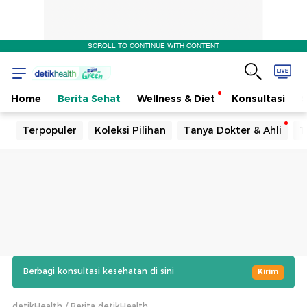
SCROLL TO CONTINUE WITH CONTENT
Home
Berita Sehat
Wellness & Diet
Konsultasi
Terpopuler
Koleksi Pilihan
Tanya Dokter & Ahli
T
Berbagi konsultasi kesehatan di sini
Kirim
detikHealth
Berita detikHealth