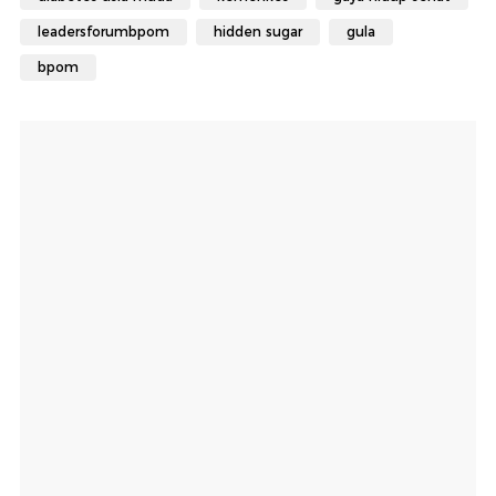
leadersforumbpom
hidden sugar
gula
bpom