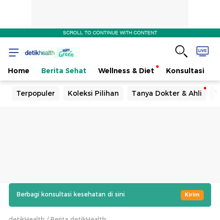
SCROLL TO CONTINUE WITH CONTENT
Home
Berita Sehat
Wellness & Diet
Konsultasi
Terpopuler
Koleksi Pilihan
Tanya Dokter & Ahli
T
Berbagi konsultasi kesehatan di sini
Kirim
detikHealth
Berita detikHealth