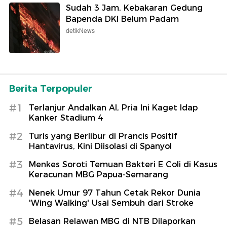
Sudah 3 Jam, Kebakaran Gedung
Bapenda DKI Belum Padam
detikNews
Berita Terpopuler
#1
Terlanjur Andalkan AI, Pria Ini Kaget Idap
Kanker Stadium 4
#2
Turis yang Berlibur di Prancis Positif
Hantavirus, Kini Diisolasi di Spanyol
#3
Menkes Soroti Temuan Bakteri E Coli di Kasus
Keracunan MBG Papua-Semarang
#4
Nenek Umur 97 Tahun Cetak Rekor Dunia
'Wing Walking' Usai Sembuh dari Stroke
#5
Belasan Relawan MBG di NTB Dilaporkan