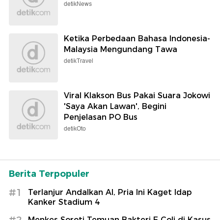
detikNews
Ketika Perbedaan Bahasa Indonesia-
Malaysia Mengundang Tawa
detikTravel
Viral Klakson Bus Pakai Suara Jokowi
'Saya Akan Lawan', Begini
Penjelasan PO Bus
detikOto
Berita Terpopuler
#1
Terlanjur Andalkan AI, Pria Ini Kaget Idap
Kanker Stadium 4
#2
Menkes Soroti Temuan Bakteri E Coli di Kasus