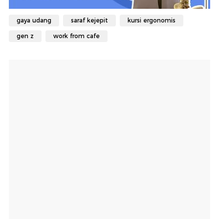
gaya udang
saraf kejepit
kursi ergonomis
gen z
work from cafe