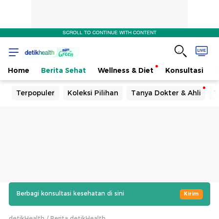
SCROLL TO CONTINUE WITH CONTENT
Home
Berita Sehat
Wellness & Diet
Konsultasi
Terpopuler
Koleksi Pilihan
Tanya Dokter & Ahli
T
Berbagi konsultasi kesehatan di sini
Kirim
detikHealth
Berita detikHealth