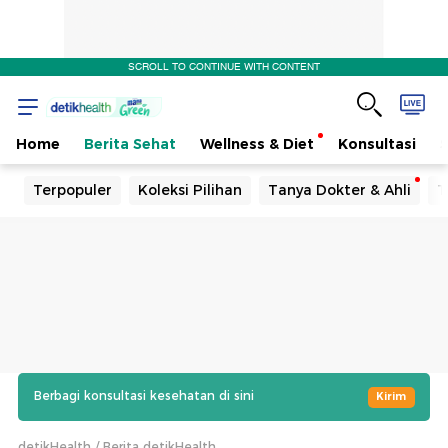
SCROLL TO CONTINUE WITH CONTENT
Home
Berita Sehat
Wellness & Diet
Konsultasi
Terpopuler
Koleksi Pilihan
Tanya Dokter & Ahli
T
Berbagi konsultasi kesehatan di sini
Kirim
detikHealth
Berita detikHealth