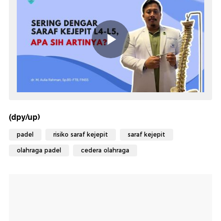
(dpy/up)
padel
risiko saraf kejepit
saraf kejepit
olahraga padel
cedera olahraga