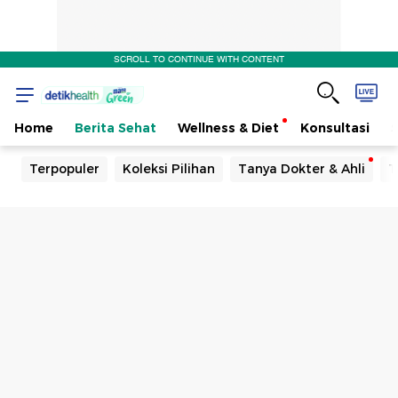
SCROLL TO CONTINUE WITH CONTENT
Home
Berita Sehat
Wellness & Diet
Konsultasi
Terpopuler
Koleksi Pilihan
Tanya Dokter & Ahli
T