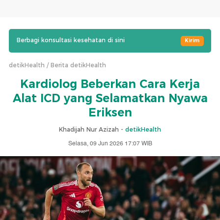
Berbagi konsultasi kesehatan di sini
Kirim
detikHealth
Berita detikHealth
Kardiolog Beberkan Cara Kerja
Alat ICD yang Selamatkan Nyawa
Eriksen
Khadijah Nur Azizah -
detikHealth
Selasa, 09 Jun 2026 17:07 WIB