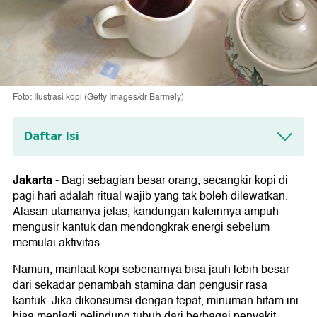
Foto: Ilustrasi kopi (Getty Images/dr Barmely)
Daftar Isi
Senjata Ampuh Kendalikan Gula Darah
Pasca-Makan
Jakarta
-
Bagi sebagian besar orang, secangkir kopi di
pagi hari adalah ritual wajib yang tak boleh dilewatkan.
Menurunkan Kolesterol hingga Meredam
Alasan utamanya jelas, kandungan kafeinnya ampuh
Peradangan
mengusir kantuk dan mendongkrak energi sebelum
memulai aktivitas.
Namun, manfaat kopi sebenarnya bisa jauh lebih besar
dari sekadar penambah stamina dan pengusir rasa
kantuk. Jika dikonsumsi dengan tepat, minuman hitam ini
bisa menjadi pelindung tubuh dari berbagai penyakit