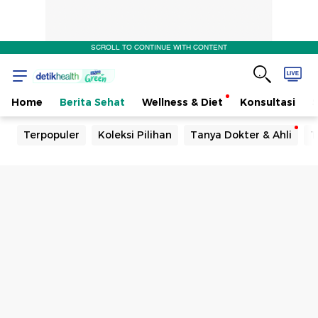
SCROLL TO CONTINUE WITH CONTENT
Home
Berita Sehat
Wellness & Diet
Konsultasi
Terpopuler
Koleksi Pilihan
Tanya Dokter & Ahli
T