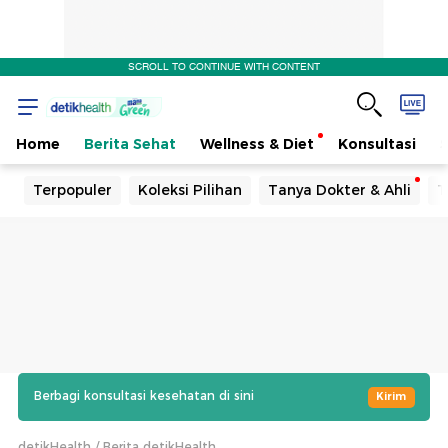
SCROLL TO CONTINUE WITH CONTENT
Home
Berita Sehat
Wellness & Diet
Konsultasi
Terpopuler
Koleksi Pilihan
Tanya Dokter & Ahli
T
Berbagi konsultasi kesehatan di sini
Kirim
detikHealth
Berita detikHealth