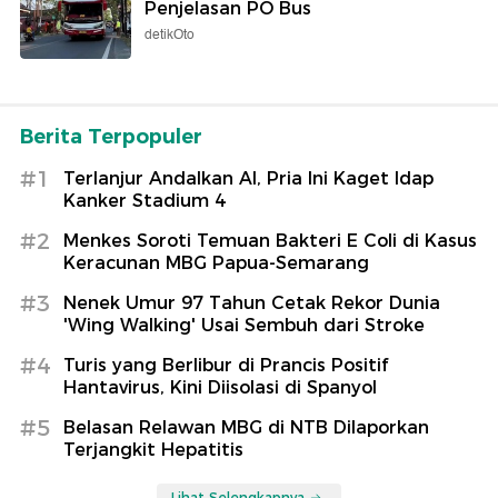
Penjelasan PO Bus
detikOto
Berita Terpopuler
#1
Terlanjur Andalkan AI, Pria Ini Kaget Idap
Kanker Stadium 4
#2
Menkes Soroti Temuan Bakteri E Coli di Kasus
Keracunan MBG Papua-Semarang
#3
Nenek Umur 97 Tahun Cetak Rekor Dunia
'Wing Walking' Usai Sembuh dari Stroke
#4
Turis yang Berlibur di Prancis Positif
Hantavirus, Kini Diisolasi di Spanyol
#5
Belasan Relawan MBG di NTB Dilaporkan
Terjangkit Hepatitis
Lihat Selengkapnya