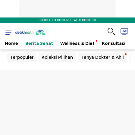
SCROLL TO CONTINUE WITH CONTENT
Home
Berita Sehat
Wellness & Diet
Konsultasi
Terpopuler
Koleksi Pilihan
Tanya Dokter & Ahli
T