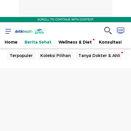
SCROLL TO CONTINUE WITH CONTENT
Home
Berita Sehat
Wellness & Diet
Konsultasi
Terpopuler
Koleksi Pilihan
Tanya Dokter & Ahli
T