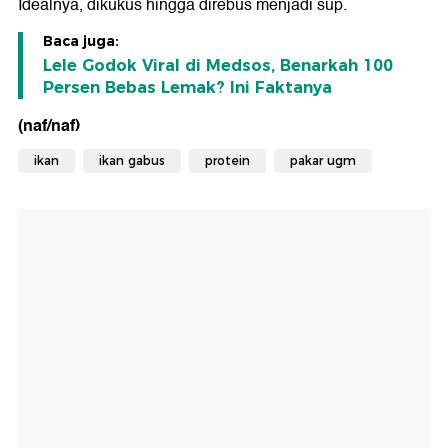
Idealnya, dikukus hingga direbus menjadi sup.
Baca juga:
Lele Godok Viral di Medsos, Benarkah 100
Persen Bebas Lemak? Ini Faktanya
(naf/naf)
ikan
ikan gabus
protein
pakar ugm