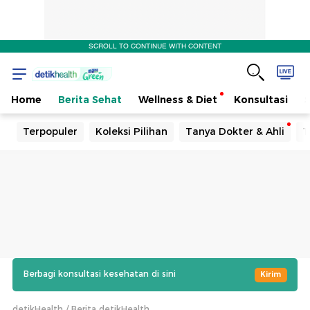
SCROLL TO CONTINUE WITH CONTENT
Home
Berita Sehat
Wellness & Diet
Konsultasi
Terpopuler
Koleksi Pilihan
Tanya Dokter & Ahli
T
Berbagi konsultasi kesehatan di sini
Kirim
detikHealth
Berita detikHealth