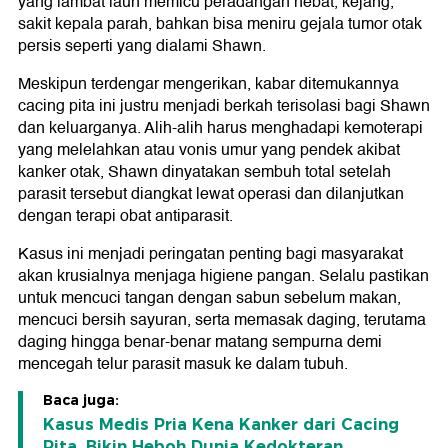
yang lambat laun memicu peradangan hebat, kejang,
sakit kepala parah, bahkan bisa meniru gejala tumor otak
persis seperti yang dialami Shawn.
Meskipun terdengar mengerikan, kabar ditemukannya
cacing pita ini justru menjadi berkah terisolasi bagi Shawn
dan keluarganya. Alih-alih harus menghadapi kemoterapi
yang melelahkan atau vonis umur yang pendek akibat
kanker otak, Shawn dinyatakan sembuh total setelah
parasit tersebut diangkat lewat operasi dan dilanjutkan
dengan terapi obat antiparasit.
Kasus ini menjadi peringatan penting bagi masyarakat
akan krusialnya menjaga higiene pangan. Selalu pastikan
untuk mencuci tangan dengan sabun sebelum makan,
mencuci bersih sayuran, serta memasak daging, terutama
daging hingga benar-benar matang sempurna demi
mencegah telur parasit masuk ke dalam tubuh.
Baca juga:
Kasus Medis Pria Kena Kanker dari Cacing
Pita, Bikin Heboh Dunia Kedokteran