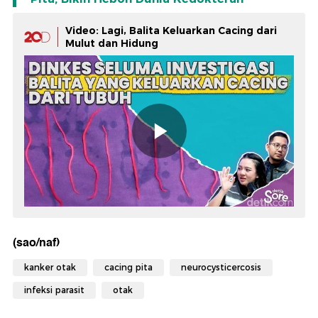
Video: Lagi, Balita Keluarkan Cacing dari
Mulut dan Hidung
(sao/naf)
kanker otak
cacing pita
neurocysticercosis
infeksi parasit
otak