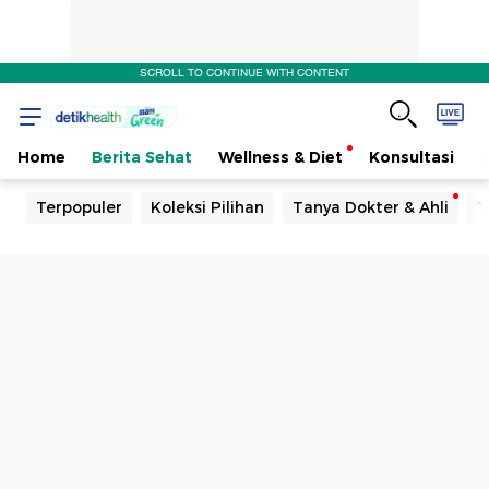
SCROLL TO CONTINUE WITH CONTENT
Home
Berita Sehat
Wellness & Diet
Konsultasi
Terpopuler
Koleksi Pilihan
Tanya Dokter & Ahli
T