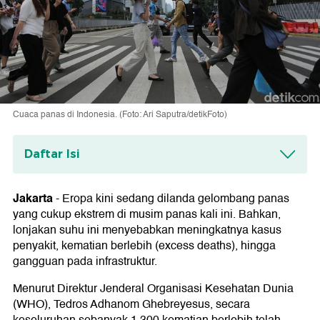
Cuaca panas di Indonesia. (Foto: Ari Saputra/detikFoto)
Daftar Isi
Penyebab Gelombang Panas Eropa
Jakarta
-
Eropa kini sedang dilanda gelombang panas
Bagaimana Nasib RI?
yang cukup ekstrem di musim panas kali ini. Bahkan,
lonjakan suhu ini menyebabkan meningkatnya kasus
penyakit, kematian berlebih (excess deaths), hingga
gangguan pada infrastruktur.
Menurut Direktur Jenderal Organisasi Kesehatan Dunia
(WHO), Tedros Adhanom Ghebreyesus, secara