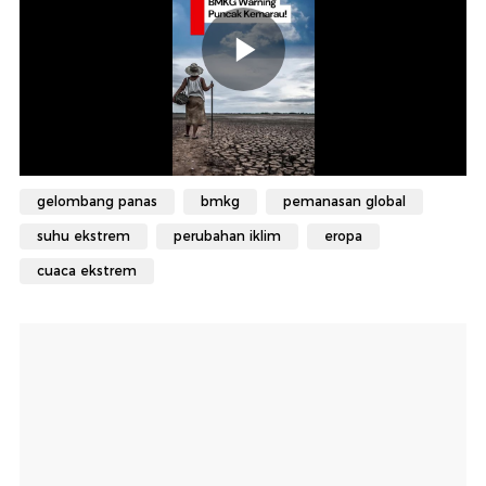
gelombang panas
bmkg
pemanasan global
suhu ekstrem
perubahan iklim
eropa
cuaca ekstrem