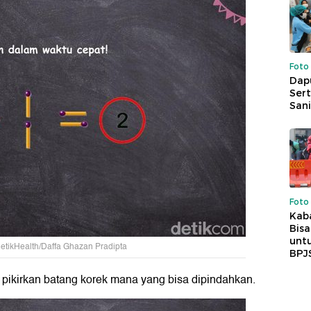
Foto
Dap
Sert
Sani
Foto
Kaba
Bis
untu
detikHealth/Daffa Ghazan Pradipta
BPJ
 pikirkan batang korek mana yang bisa dipindahkan.