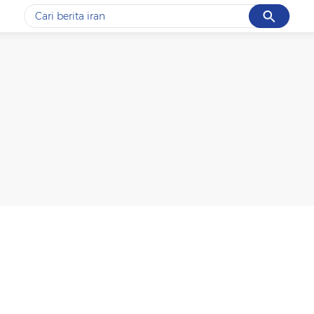
Cancel
Yang sedang ramai dicari
#1
gempa hari ini
#2
gempa
#3
iran
#4
demo
#5
prabowo
Promoted
Terakhir yang dicari
Loading...