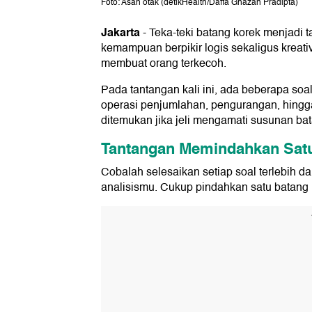
Foto: Asah otak (detikHealth/Daffa Ghazan Pradipta)
Jakarta
-
Teka-teki batang korek menjadi 
kemampuan berpikir logis sekaligus kreativ
membuat orang terkecoh.
Pada tantangan kali ini, ada beberapa soal
operasi penjumlahan, pengurangan, hingga
ditemukan jika jeli mengamati susunan bat
Tantangan Memindahkan Sat
Cobalah selesaikan setiap soal terlebih 
analisismu. Cukup pindahkan satu batang 