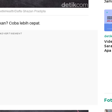
Jam
detikHealth/Daffa Ghazan Pradipta
kan? Coba lebih cepat.
ADVERTISEMENT
deti
Vide
Sara
Apa 
Fo