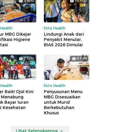
3 Foto
10 Foto
 Health
Foto Health
ur MBG Dikejar
Lindungi Anak dari
ifikasi Higiene
Penyakit Menular,
tasi
BIAS 2026 Dimulai
7 Foto
8 Foto
 Health
Foto Health
r Baik! Ojol Kini
Penyusunan Menu
a Menabung
MBG Disesuaikan
k Bayar Iuran
untuk Murid
S Kesehatan
Berkebutuhan
Khusus
Lihat Selengkapnya