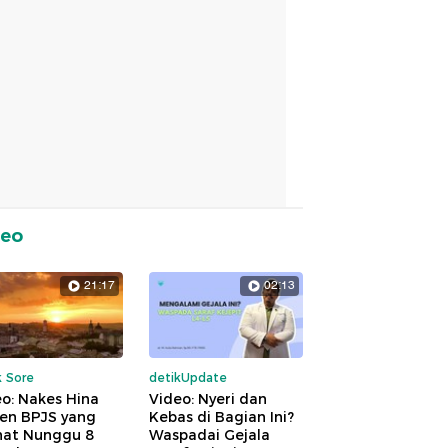
deo
21:17
02:13
k Sore
detikUpdate
o: Nakes Hina
Video: Nyeri dan
ien BPJS yang
Kebas di Bagian Ini?
hat Nunggu 8
Waspadai Gejala