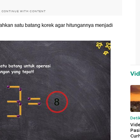
O CONTINUE WITH CONTENT
indahkan satu batang korek agar hitungannya menjadi
Vi
Deti
Vide
Pas
Cur