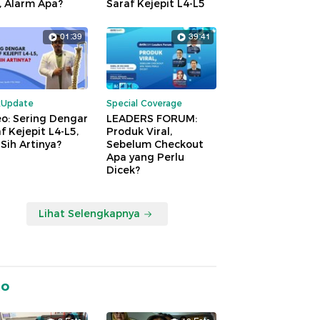
, Alarm Apa?
Saraf Kejepit L4-L5
01:39
39:41
kUpdate
Special Coverage
o: Sering Dengar
LEADERS FORUM:
f Kejepit L4-L5,
Produk Viral,
Sih Artinya?
Sebelum Checkout
Apa yang Perlu
Dicek?
Lihat Selengkapnya
to