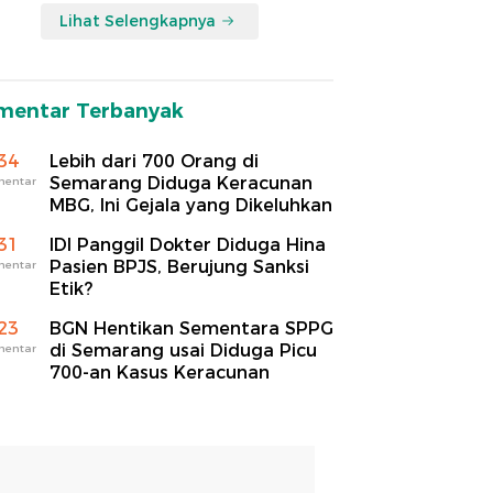
Lihat Selengkapnya
mentar Terbanyak
34
Lebih dari 700 Orang di
Semarang Diduga Keracunan
mentar
MBG, Ini Gejala yang Dikeluhkan
31
IDI Panggil Dokter Diduga Hina
Pasien BPJS, Berujung Sanksi
mentar
Etik?
23
BGN Hentikan Sementara SPPG
di Semarang usai Diduga Picu
mentar
700-an Kasus Keracunan