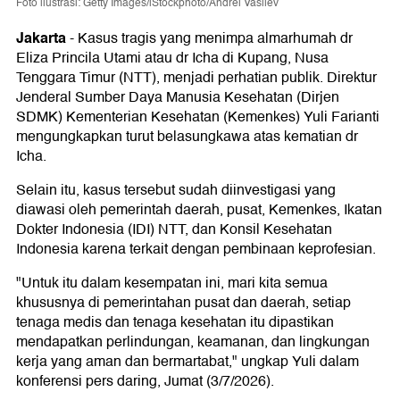
Foto ilustrasi: Getty Images/iStockphoto/Andrei Vasilev
Jakarta
-
Kasus tragis yang menimpa almarhumah dr
Eliza Princila Utami atau dr Icha di Kupang, Nusa
Tenggara Timur (NTT), menjadi perhatian publik. Direktur
Jenderal Sumber Daya Manusia Kesehatan (Dirjen
SDMK) Kementerian Kesehatan (Kemenkes) Yuli Farianti
mengungkapkan turut belasungkawa atas kematian dr
Icha.
Selain itu, kasus tersebut sudah diinvestigasi yang
diawasi oleh pemerintah daerah, pusat, Kemenkes, Ikatan
Dokter Indonesia (IDI) NTT, dan Konsil Kesehatan
Indonesia karena terkait dengan pembinaan keprofesian.
"Untuk itu dalam kesempatan ini, mari kita semua
khususnya di pemerintahan pusat dan daerah, setiap
tenaga medis dan tenaga kesehatan itu dipastikan
mendapatkan perlindungan, keamanan, dan lingkungan
kerja yang aman dan bermartabat," ungkap Yuli dalam
konferensi pers daring, Jumat (3/7/2026).