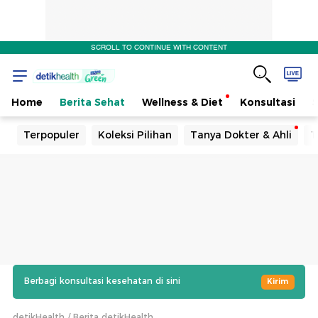
SCROLL TO CONTINUE WITH CONTENT
Home
Berita Sehat
Wellness & Diet
Konsultasi
Terpopuler
Koleksi Pilihan
Tanya Dokter & Ahli
T
Berbagi konsultasi kesehatan di sini
Kirim
detikHealth
Berita detikHealth