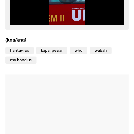
(kna/kna)
hantavirus
kapal pesiar
who
wabah
mv hondius