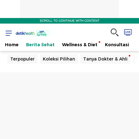
SCROLL TO CONTINUE WITH CONTENT
Home
Berita Sehat
Wellness & Diet
Konsultasi
Terpopuler
Koleksi Pilihan
Tanya Dokter & Ahli
T