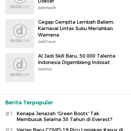
Dokter
detikHealth
Gegap Gempita Lembah Baliem,
Karnaval Lintas Suku Meriahkan
Wamena
detikTravel
AI Jadi Skill Baru, 50.000 Talenta
Indonesia Digembleng Indosat
detikInet
Berita Terpopuler
#1
Kenapa Jenazah 'Green Boots' Tak
Membusuk Selama 30 Tahun di Everest?
#2
Varian Baru COVID-19 Picu Lonjakan Kasus di