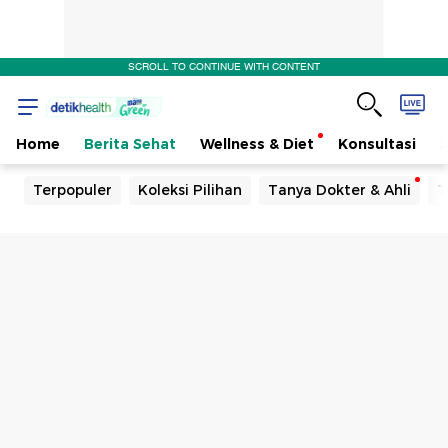
SCROLL TO CONTINUE WITH CONTENT
Home
Berita Sehat
Wellness & Diet
Konsultasi
Terpopuler
Koleksi Pilihan
Tanya Dokter & Ahli
T