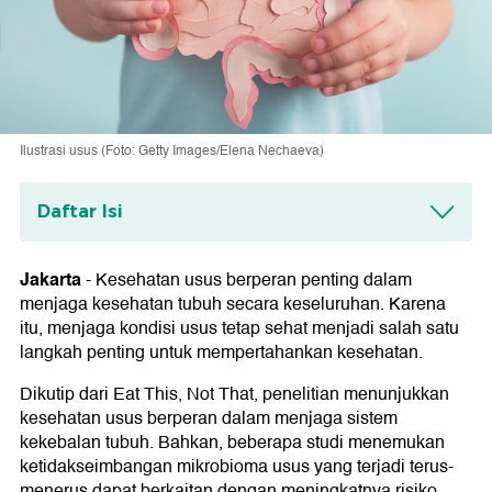
Ilustrasi usus (Foto: Getty Images/Elena Nechaeva)
Daftar Isi
Minuman yang Bisa Merusak Usus
1. Minuman Tinggi Gula
Jakarta
-
Kesehatan usus berperan penting dalam
2. Minuman Berenergi
menjaga kesehatan tubuh secara keseluruhan. Karena
3. Kopi
itu, menjaga kondisi usus tetap sehat menjadi salah satu
4. Minuman Beralkohol
langkah penting untuk mempertahankan kesehatan.
5. Minuman dengan Pemanis Buatan
Dikutip dari Eat This, Not That, penelitian menunjukkan
kesehatan usus berperan dalam menjaga sistem
kekebalan tubuh. Bahkan, beberapa studi menemukan
ketidakseimbangan mikrobioma usus yang terjadi terus-
menerus dapat berkaitan dengan meningkatnya risiko