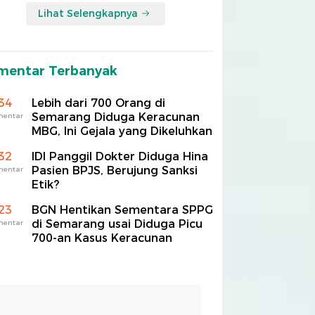
Lihat Selengkapnya
mentar Terbanyak
34
Lebih dari 700 Orang di
Semarang Diduga Keracunan
mentar
MBG, Ini Gejala yang Dikeluhkan
32
IDI Panggil Dokter Diduga Hina
Pasien BPJS, Berujung Sanksi
mentar
Etik?
23
BGN Hentikan Sementara SPPG
di Semarang usai Diduga Picu
mentar
700-an Kasus Keracunan