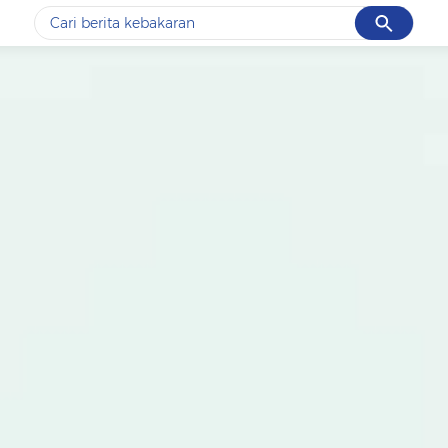
Cancel
Yang sedang ramai dicari
#1
data live draw sgp
#2
k-talk
#3
kebakaran
#4
prabowo
#5
gempa hari ini
Promoted
Terakhir yang dicari
Loading...