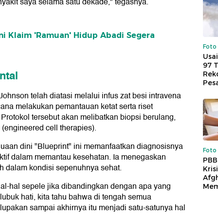
nyakit saya selama satu dekade," tegasnya.
Ini Klaim 'Ramuan' Hidup Abadi Segera
Foto
Usai
97 
ntal
Reko
Pes
ohnson telah diatasi melalui infus zat besi intravena
ana melakukan pemantauan ketat serta riset
 Protokol tersebut akan melibatkan biopsi berulang,
 (engineered cell therapies).
aan dini "Blueprint" ini memanfaatkan diagnosisnya
Foto
oaktif dalam memantau kesehatan. Ia menegaskan
PBB
uh dalam kondisi sepenuhnya sehat.
Kris
Afg
hal-hal sepele jika dibandingkan dengan apa yang
Mem
lubuk hati, kita tahu bahwa di tengah semua
lupakan sampai akhirnya itu menjadi satu-satunya hal