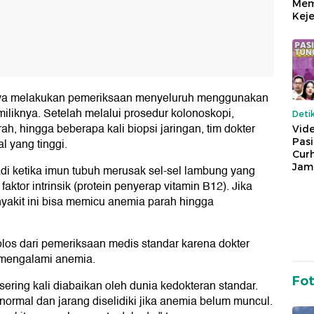
Mem
Keje
isnya melakukan pemeriksaan menyeluruh menggunakan
 miliknya. Setelah melalui prosedur kolonoskopi,
Deti
h, hingga beberapa kali biopsi jaringan, tim dokter
Vide
Pas
l yang tinggi.
Cur
Jam
jadi ketika imun tubuh merusak sel-sel lambung yang
tor intrinsik (protein penyerap vitamin B12). Jika
nyakit ini bisa memicu anemia parah hingga
lolos dari pemeriksaan medis standar karena dokter
 mengalami anemia.
Fo
, sering kali diabaikan oleh dunia kedokteran standar.
ormal dan jarang diselidiki jika anemia belum muncul.