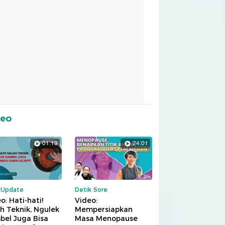
deo
01:19
24:01
kUpdate
Detik Sore
o: Hati-hati!
Video:
h Teknik, Ngulek
Mempersiapkan
bel Juga Bisa
Masa Menopause