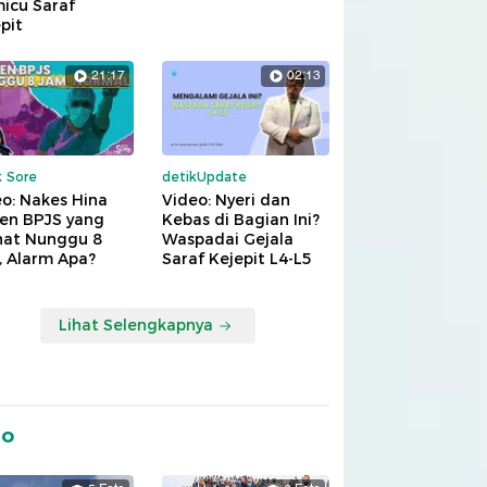
icu Saraf
pit
21:17
02:13
k Sore
detikUpdate
o: Nakes Hina
Video: Nyeri dan
ien BPJS yang
Kebas di Bagian Ini?
hat Nunggu 8
Waspadai Gejala
, Alarm Apa?
Saraf Kejepit L4-L5
Lihat Selengkapnya
to