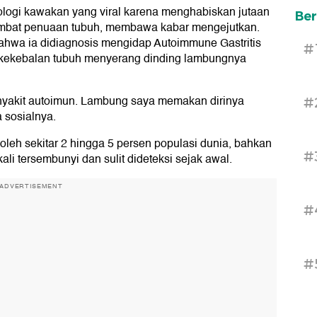
logi kawakan yang viral karena menghabiskan jutaan
Ber
ambat penuaan tubuh, membawa kabar mengejutkan.
ahwa ia didiagnosis mengidap Autoimmune Gastritis
#
em kekebalan tubuh menyerang dinding lambungnya
nyakit autoimun. Lambung saya memakan dirinya
#
a sosialnya.
leh sekitar 2 hingga 5 persen populasi dunia, bahkan
#
kali tersembunyi dan sulit dideteksi sejak awal.
ADVERTISEMENT
#
#