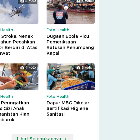
5 Foto
6 Foto
 Health
Foto Health
 Stroke, Nenek
Dugaan Ebola Picu
Tahun Pecahkan
Pemeriksaan
r Berdiri di Atas
Ratusan Penumpang
awat
Kapal
4 Foto
3 Foto
 Health
Foto Health
 Peringatkan
Dapur MBG Dikejar
is Gizi Anak
Sertifikasi Higiene
hanistan Kian
Sanitasi
buruk
Lihat Selengkapnya