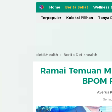
Home
Berita Sehat
Wellness 
Terpopuler
Koleksi Pilihan
Tanya D
detikHealth
Berita Detikhealth
Ramai Temuan Mik
BPOM R
Averus 
Senin,