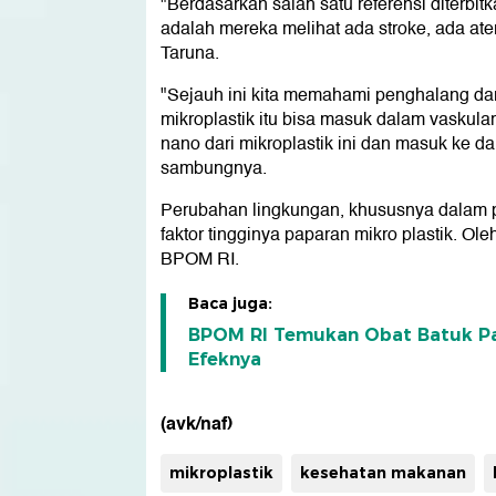
"Berdasarkan salah satu referensi diterb
adalah mereka melihat ada stroke, ada atero
Taruna.
"Sejauh ini kita memahami penghalang dar
mikroplastik itu bisa masuk dalam vaskular 
nano dari mikroplastik ini dan masuk ke da
sambungnya.
Perubahan lingkungan, khususnya dalam p
faktor tingginya paparan mikro plastik. Ole
BPOM RI.
Baca juga:
BPOM RI Temukan Obat Batuk Pal
Efeknya
(avk/naf)
mikroplastik
kesehatan makanan