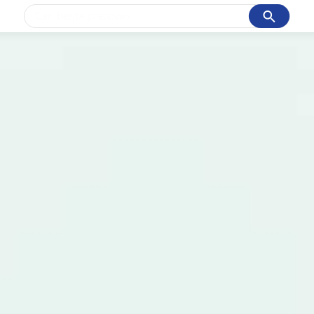
Cancel
Yang sedang ramai dicari
#1
gempa hari ini
#2
gempa
#3
prabowo
#4
iran
#5
demo
Promoted
Terakhir yang dicari
Loading...