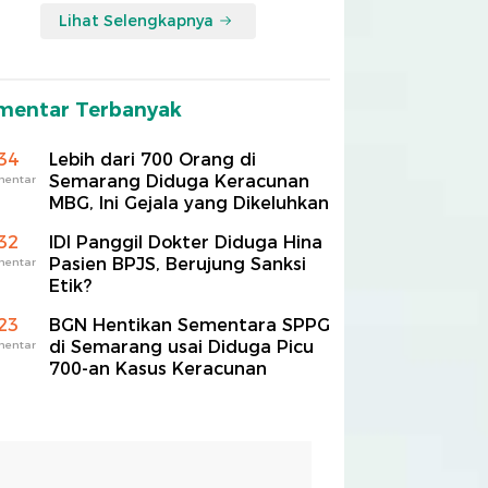
Lihat Selengkapnya
mentar Terbanyak
34
Lebih dari 700 Orang di
Semarang Diduga Keracunan
mentar
MBG, Ini Gejala yang Dikeluhkan
32
IDI Panggil Dokter Diduga Hina
Pasien BPJS, Berujung Sanksi
mentar
Etik?
23
BGN Hentikan Sementara SPPG
di Semarang usai Diduga Picu
mentar
700-an Kasus Keracunan