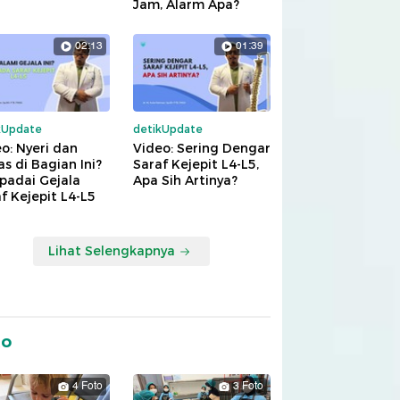
Jam, Alarm Apa?
02:13
01:39
kUpdate
detikUpdate
o: Nyeri dan
Video: Sering Dengar
s di Bagian Ini?
Saraf Kejepit L4-L5,
padai Gejala
Apa Sih Artinya?
f Kejepit L4-L5
Lihat Selengkapnya
to
4 Foto
3 Foto