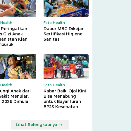
 Health
Foto Health
 Peringatkan
Dapur MBG Dikejar
is Gizi Anak
Sertifikasi Higiene
hanistan Kian
Sanitasi
buruk
10 Foto
7 Foto
 Health
Foto Health
ungi Anak dari
Kabar Baik! Ojol Kini
akit Menular,
Bisa Menabung
S 2026 Dimulai
untuk Bayar Iuran
BPJS Kesehatan
Lihat Selengkapnya