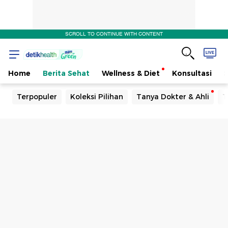
SCROLL TO CONTINUE WITH CONTENT
Home
Berita Sehat
Wellness & Diet
Konsultasi
Terpopuler
Koleksi Pilihan
Tanya Dokter & Ahli
T