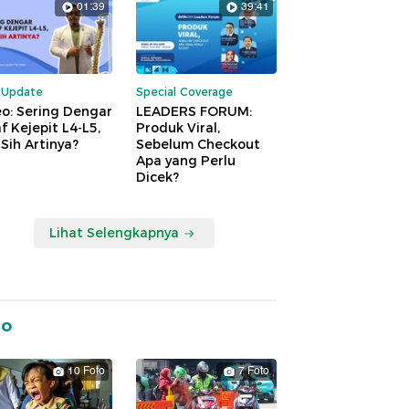
01:39
39:41
kUpdate
Special Coverage
o: Sering Dengar
LEADERS FORUM:
f Kejepit L4-L5,
Produk Viral,
Sih Artinya?
Sebelum Checkout
Apa yang Perlu
Dicek?
Lihat Selengkapnya
to
10 Foto
7 Foto