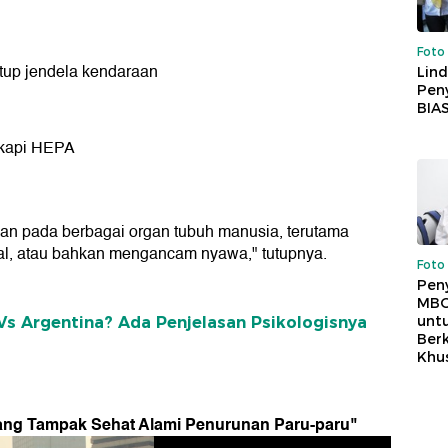
Foto
tutup jendela kendaraan
Lind
Peny
BIA
gkapi HEPA
n pada berbagai organ tubuh manusia, terutama
tal, atau bahkan mengancam nyawa," tutupnya.
Foto
Pen
MBG
unt
s Argentina? Ada Penjelasan Psikologisnya
Ber
Khu
yang Tampak Sehat Alami Penurunan Paru-paru
"