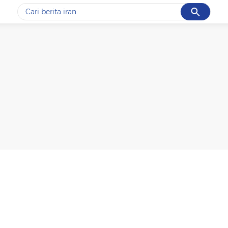
Cancel
Yang sedang ramai dicari
#1
gempa hari ini
#2
demo
#3
gempa
#4
iran
#5
prabowo
Promoted
Terakhir yang dicari
Loading...