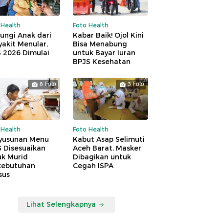
 Health
Foto Health
ungi Anak dari
Kabar Baik! Ojol Kini
akit Menular,
Bisa Menabung
S 2026 Dimulai
untuk Bayar Iuran
BPJS Kesehatan
8 Foto
3 Foto
 Health
Foto Health
yusunan Menu
Kabut Asap Selimuti
 Disesuaikan
Aceh Barat, Masker
uk Murid
Dibagikan untuk
kebutuhan
Cegah ISPA
sus
Lihat Selengkapnya