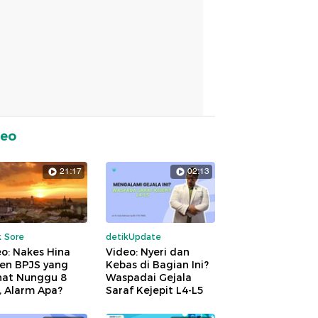
deo
21:17
02:13
k Sore
detikUpdate
o: Nakes Hina
Video: Nyeri dan
ien BPJS yang
Kebas di Bagian Ini?
hat Nunggu 8
Waspadai Gejala
, Alarm Apa?
Saraf Kejepit L4-L5