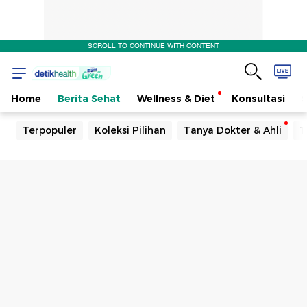
SCROLL TO CONTINUE WITH CONTENT
Home
Berita Sehat
Wellness & Diet
Konsultasi
Terpopuler
Koleksi Pilihan
Tanya Dokter & Ahli
T