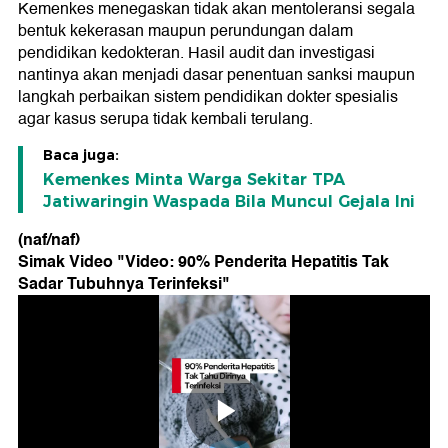
Kemenkes menegaskan tidak akan mentoleransi segala
bentuk kekerasan maupun perundungan dalam
pendidikan kedokteran. Hasil audit dan investigasi
nantinya akan menjadi dasar penentuan sanksi maupun
langkah perbaikan sistem pendidikan dokter spesialis
agar kasus serupa tidak kembali terulang.
Baca juga:
Kemenkes Minta Warga Sekitar TPA
Jatiwaringin Waspada Bila Muncul Gejala Ini
(naf/naf)
Simak Video "
Video: 90% Penderita Hepatitis Tak
Sadar Tubuhnya Terinfeksi
"