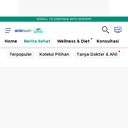
SCROLL TO CONTINUE WITH CONTENT
Home
Berita Sehat
Wellness & Diet
Konsultasi
Terpopuler
Koleksi Pilihan
Tanya Dokter & Ahli
T