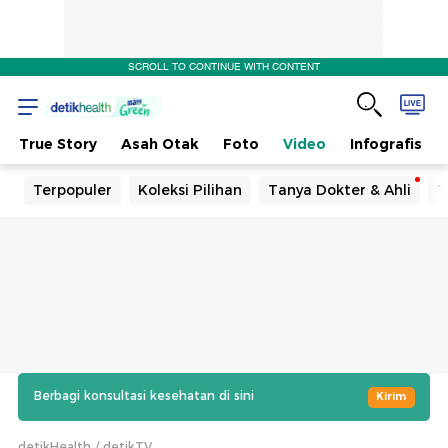
SCROLL TO CONTINUE WITH CONTENT
True Story
Asah Otak
Foto
Video
Infografis
Terpopuler
Koleksi Pilihan
Tanya Dokter & Ahli
T
Berbagi konsultasi kesehatan di sini
Kirim
detikHealth
detikTV