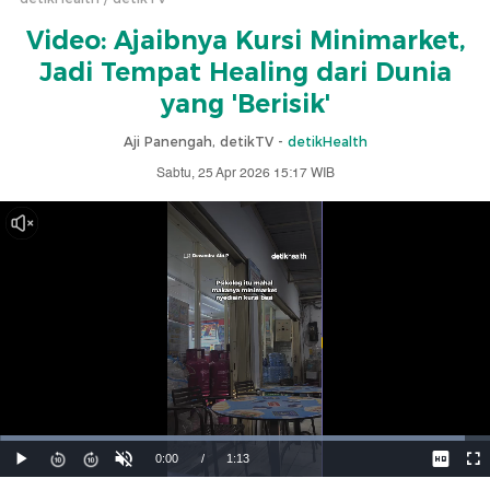
Video: Ajaibnya Kursi Minimarket,
Jadi Tempat Healing dari Dunia
yang 'Berisik'
Aji Panengah, detikTV -
detikHealth
Sabtu, 25 Apr 2026 15:17 WIB