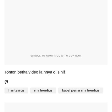
SCROLL TO CONTINUE WITH CONTENT
Tonton berita video lainnya di sini!
(/)
hantavirus
mv hondius
kapal pesiar mv hondius