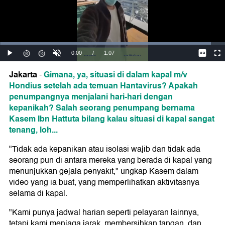
Jakarta
Gimana, ya, situasi di dalam kapal m/v
-
Hondius setelah ada temuan Hantavirus? Apakah
penumpangnya menjalani hari-hari dengan
kepanikah? Salah seorang penumpang bernama
Kasem Ibn Hattuta bilang kalau situasi di kapal sangat
tenang, loh...
"Tidak ada kepanikan atau isolasi wajib dan tidak ada
seorang pun di antara mereka yang berada di kapal yang
menunjukkan gejala penyakit," ungkap Kasem dalam
video yang ia buat, yang memperlihatkan aktivitasnya
selama di kapal.
"Kami punya jadwal harian seperti pelayaran lainnya,
tetapi kami menjaga jarak, membersihkan tangan, dan