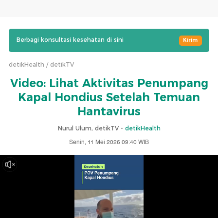
Berbagi konsultasi kesehatan di sini
Kirim
detikHealth
detikTV
Video: Lihat Aktivitas Penumpang
Kapal Hondius Setelah Temuan
Hantavirus
Nurul Ulum, detikTV -
detikHealth
Senin, 11 Mei 2026 09:40 WIB