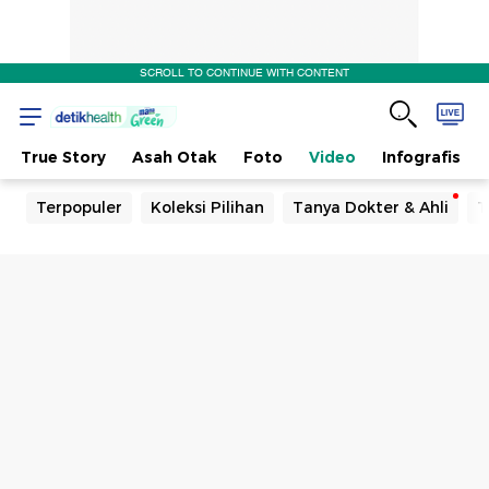
SCROLL TO CONTINUE WITH CONTENT
True Story
Asah Otak
Foto
Video
Infografis
Terpopuler
Koleksi Pilihan
Tanya Dokter & Ahli
T