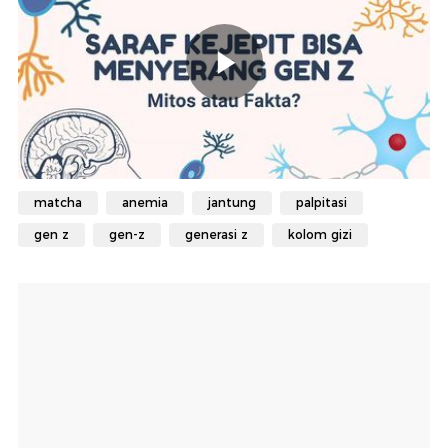
matcha
anemia
jantung
palpitasi
gen z
gen-z
generasi z
kolom gizi