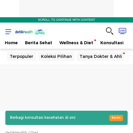
SCROLL TO CONTINUE WITH CONTENT
Home
Berita Sehat
Wellness & Diet
Konsultasi
Terpopuler
Koleksi Pilihan
Tanya Dokter & Ahli
T
Berbagi konsultasi kesehatan di sini
Kirim
detikHealth
Diet