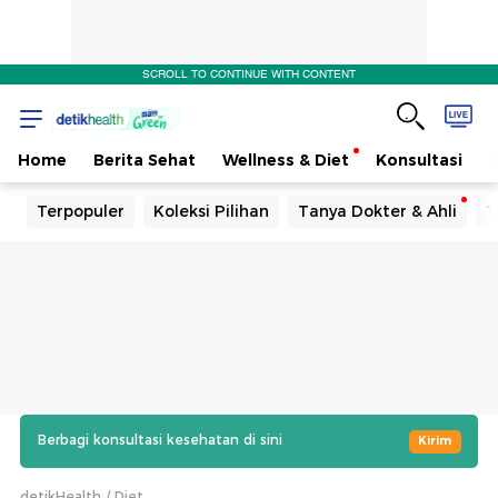
SCROLL TO CONTINUE WITH CONTENT
Home
Berita Sehat
Wellness & Diet
Konsultasi
Terpopuler
Koleksi Pilihan
Tanya Dokter & Ahli
T
Berbagi konsultasi kesehatan di sini
Kirim
detikHealth
Diet