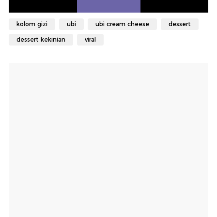
kolom gizi
ubi
ubi cream cheese
dessert
dessert kekinian
viral