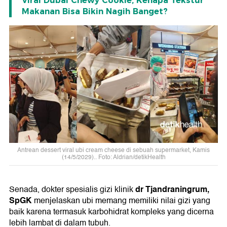
Viral Dubai Chewy Cookie, Kenapa Tekstur
Makanan Bisa Bikin Nagih Banget?
Antrean dessert viral ubi cream cheese di sebuah supermarket, Kamis
(14/5/2029).. Foto: Aldrian/detikHealth
dr Tjandraningrum,
Senada, dokter spesialis gizi klinik
SpGK
menjelaskan ubi memang memiliki nilai gizi yang
baik karena termasuk karbohidrat kompleks yang dicerna
lebih lambat di dalam tubuh.