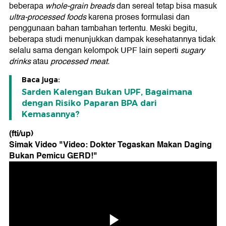
beberapa
whole-grain breads
dan sereal tetap bisa masuk
ultra-processed foods
karena proses formulasi dan
penggunaan bahan tambahan tertentu. Meski begitu,
beberapa studi menunjukkan dampak kesehatannya tidak
selalu sama dengan kelompok UPF lain seperti
sugary
drinks
atau
processed meat.
Baca juga:
Sarden Kalengan Bukan UPF, Bagaimana
dengan Risiko Paparan BPA dari
Kemasannya?
(fti/up)
Simak Video "
Video: Dokter Tegaskan Makan Daging
Bukan Pemicu GERD!
"