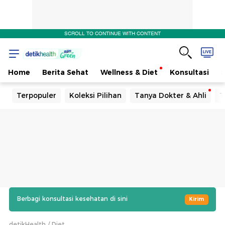
SCROLL TO CONTINUE WITH CONTENT
Home
Berita Sehat
Wellness & Diet
Konsultasi
Terpopuler
Koleksi Pilihan
Tanya Dokter & Ahli
T
Berbagi konsultasi kesehatan di sini
Kirim
detikHealth
Diet