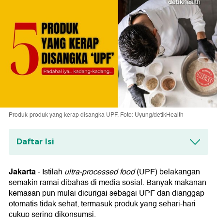
Produk-produk yang kerap disangka UPF. Foto: Uyung/detikHealth
Daftar Isi
1. Sarden Kalengan
Jakarta
-
Istilah
ultra-processed food
(UPF) belakangan
2. Susu UHT
semakin ramai dibahas di media sosial. Banyak makanan
kemasan pun mulai dicurigai sebagai UPF dan dianggap
3. Yogurt
otomatis tidak sehat, termasuk produk yang sehari-hari
4. Nugget dan Bakso
cukup sering dikonsumsi.