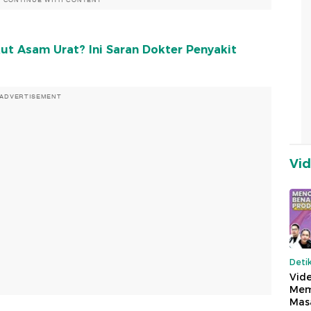
O CONTINUE WITH CONTENT
kut Asam Urat? Ini Saran Dokter Penyakit
ADVERTISEMENT
Vi
Deti
Vide
Mem
Mas