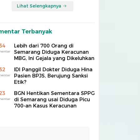
Lihat Selengkapnya
mentar Terbanyak
34
Lebih dari 700 Orang di
Semarang Diduga Keracunan
mentar
MBG, Ini Gejala yang Dikeluhkan
32
IDI Panggil Dokter Diduga Hina
Pasien BPJS, Berujung Sanksi
mentar
Etik?
23
BGN Hentikan Sementara SPPG
di Semarang usai Diduga Picu
mentar
700-an Kasus Keracunan