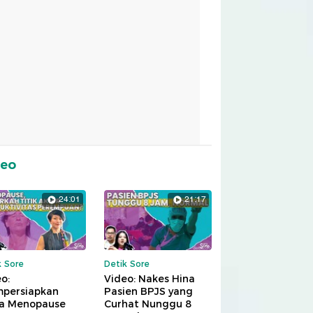
deo
24:01
21:17
k Sore
Detik Sore
o:
Video: Nakes Hina
persiapkan
Pasien BPJS yang
a Menopause
Curhat Nunggu 8