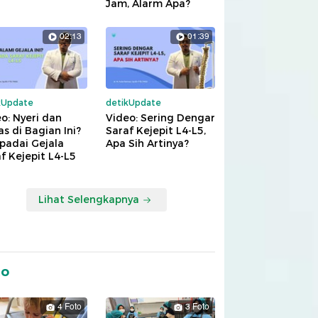
Jam, Alarm Apa?
02:13
01:39
kUpdate
detikUpdate
o: Nyeri dan
Video: Sering Dengar
s di Bagian Ini?
Saraf Kejepit L4-L5,
padai Gejala
Apa Sih Artinya?
f Kejepit L4-L5
Lihat Selengkapnya
to
4 Foto
3 Foto