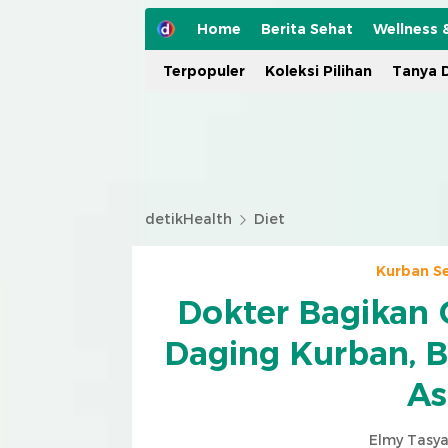
Home
Berita Sehat
Wellness 
Terpopuler
Koleksi Pilihan
Tanya D
detikHealth
Diet
Kurban S
Dokter Bagikan 
Daging Kurban, B
As
Elmy Tasya