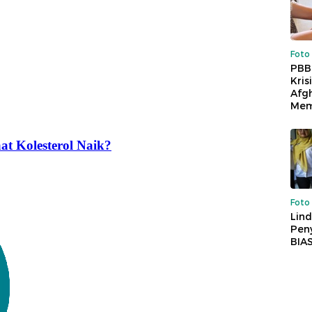
Foto
PBB
Kris
Afg
Mem
Foto
Lind
Peny
BIA