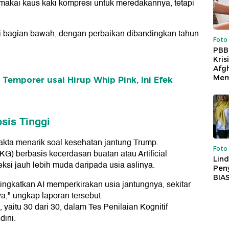
makai kaus kaki kompresi untuk meredakannya, tetapi
i bagian bawah, dengan perbaikan dibandingkan tahun
Foto
PBB
Kris
Afg
Mem
emporer usai Hirup Whip Pink, Ini Efek
sis Tinggi
akta menarik soal kesehatan jantung Trump.
Foto
KG) berbasis kecerdasan buatan atau Artificial
Lind
teksi jauh lebih muda daripada usia aslinya.
Peny
BIA
tingkatkan AI memperkirakan usia jantungnya, sekitar
a," ungkap laporan tersebut.
yaitu 30 dari 30, dalam Tes Penilaian Kognitif
dini.