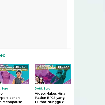
deo
24:01
21:17
k Sore
Detik Sore
o:
Video: Nakes Hina
persiapkan
Pasien BPJS yang
a Menopause
Curhat Nunggu 8