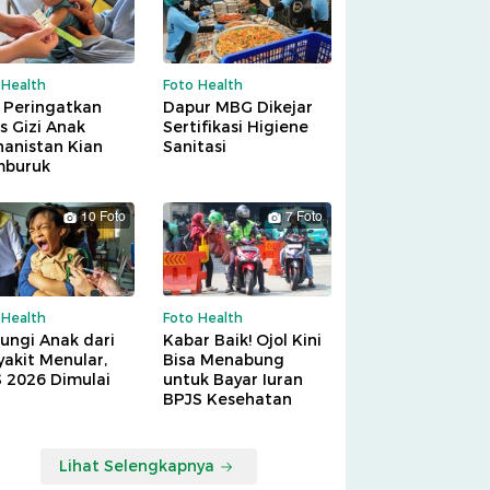
 Health
Foto Health
 Peringatkan
Dapur MBG Dikejar
is Gizi Anak
Sertifikasi Higiene
hanistan Kian
Sanitasi
buruk
10 Foto
7 Foto
 Health
Foto Health
ungi Anak dari
Kabar Baik! Ojol Kini
akit Menular,
Bisa Menabung
S 2026 Dimulai
untuk Bayar Iuran
BPJS Kesehatan
Lihat Selengkapnya