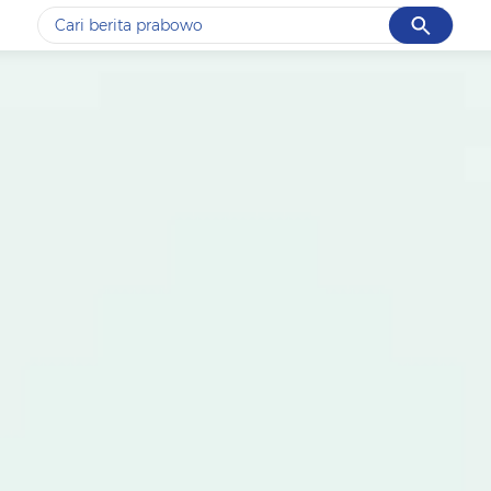
Cancel
Yang sedang ramai dicari
#1
gempa hari ini
#2
gempa
#3
prabowo
#4
iran
#5
demo
Promoted
Terakhir yang dicari
Loading...