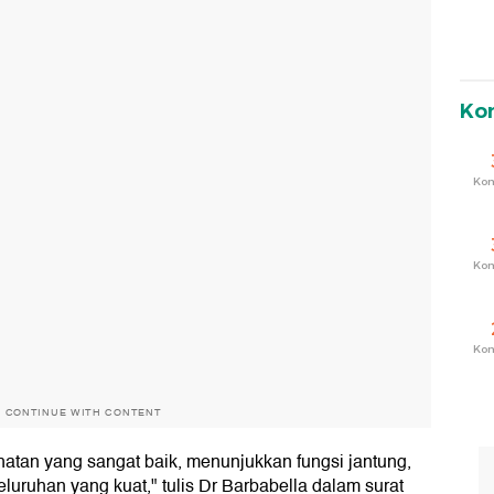
Ko
Ko
Ko
Ko
O CONTINUE WITH CONTENT
hatan yang sangat baik, menunjukkan fungsi jantung,
eluruhan yang kuat," tulis Dr Barbabella dalam surat