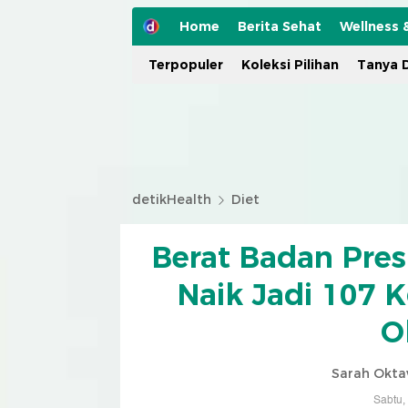
Home
Berita Sehat
Wellness 
Terpopuler
Koleksi Pilihan
Tanya D
detikHealth
Diet
Berat Badan Pre
Naik Jadi 107 K
O
Sarah Okta
Sabtu,