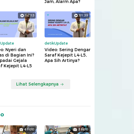
Jam, Alarm Apa?
02:13
01:39
kUpdate
detikUpdate
o: Nyeri dan
Video: Sering Dengar
s di Bagian Ini?
Saraf Kejepit L4-L5,
padai Gejala
Apa Sih Artinya?
f Kejepit L4-L5
Lihat Selengkapnya
to
4 Foto
3 Foto