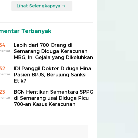
Lihat Selengkapnya
mentar Terbanyak
34
Lebih dari 700 Orang di
Semarang Diduga Keracunan
mentar
MBG, Ini Gejala yang Dikeluhkan
32
IDI Panggil Dokter Diduga Hina
Pasien BPJS, Berujung Sanksi
mentar
Etik?
23
BGN Hentikan Sementara SPPG
di Semarang usai Diduga Picu
mentar
700-an Kasus Keracunan