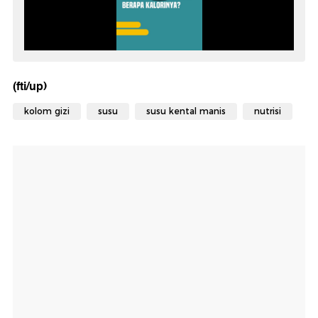
(fti/up)
kolom gizi
susu
susu kental manis
nutrisi