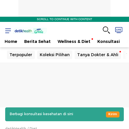
SCROLL TO CONTINUE WITH CONTENT
Home
Berita Sehat
Wellness & Diet
Konsultasi
Terpopuler
Koleksi Pilihan
Tanya Dokter & Ahli
T
Berbagi konsultasi kesehatan di sini
Kirim
detikHealth
Diet