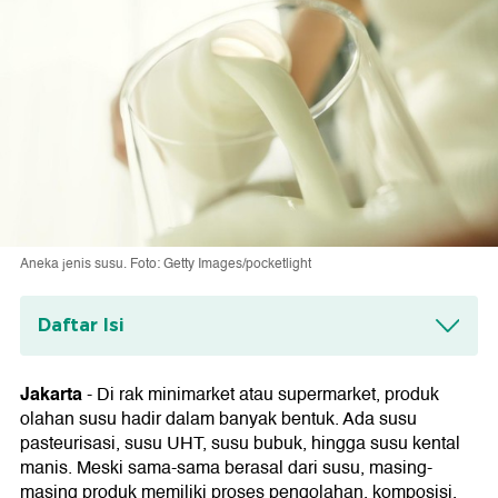
Aneka jenis susu. Foto: Getty Images/pocketlight
Daftar Isi
Mengenal Perbedaan Kategori Produk
Olahan Susu dan Fungsinya
Jakarta
-
Di rak minimarket atau supermarket, produk
1. Susu Pasteurisasi
olahan susu hadir dalam banyak bentuk. Ada susu
2. Susu UHT
pasteurisasi, susu UHT, susu bubuk, hingga susu kental
3. Susu Bubuk
manis. Meski sama-sama berasal dari susu, masing-
4. Susu Kental Manis
masing produk memiliki proses pengolahan, komposisi,