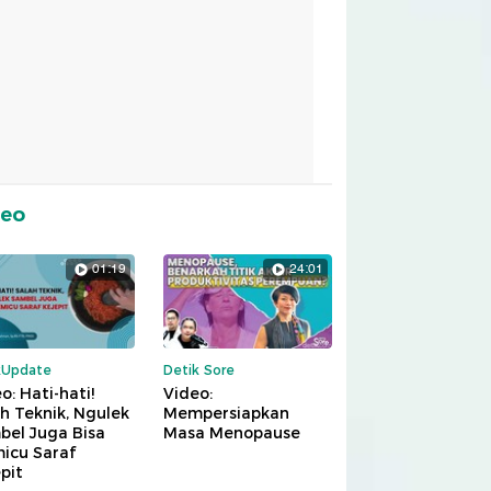
deo
01:19
24:01
kUpdate
Detik Sore
o: Hati-hati!
Video:
h Teknik, Ngulek
Mempersiapkan
bel Juga Bisa
Masa Menopause
icu Saraf
pit