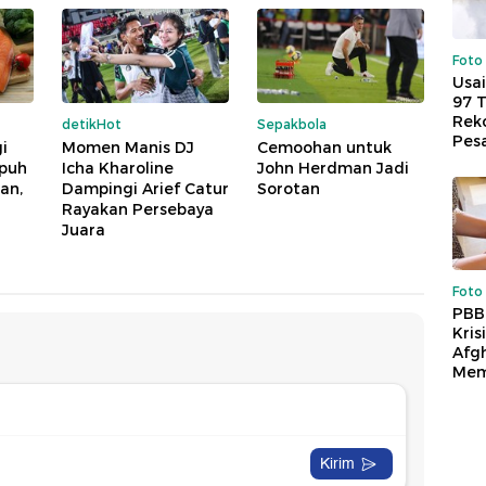
Foto
Usai
97 
Reko
detikHot
Sepakbola
Pes
i
Momen Manis DJ
Cemoohan untuk
mpuh
Icha Kharoline
John Herdman Jadi
an,
Dampingi Arief Catur
Sorotan
Rayakan Persebaya
Juara
Foto
PBB
Kris
Afg
Mem