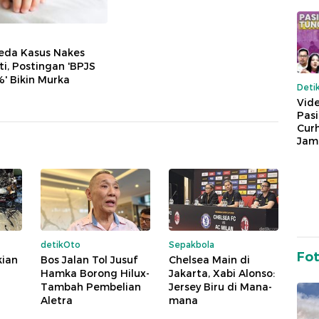
eda Kasus Nakes
i, Postingan 'BPJS
' Bikin Murka
Deti
Vide
Pas
Cur
Jam
detikOto
Sepakbola
Fo
kian
Bos Jalan Tol Jusuf
Chelsea Main di
Hamka Borong Hilux-
Jakarta, Xabi Alonso:
Tambah Pembelian
Jersey Biru di Mana-
Aletra
mana