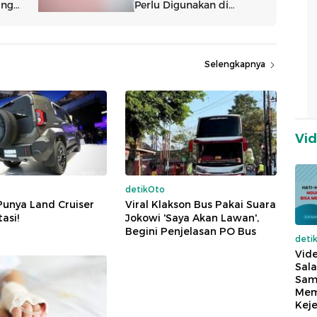
Selengkapnya
Vi
detikOto
Punya Land Cruiser
Viral Klakson Bus Pakai Suara
tasi!
Jokowi 'Saya Akan Lawan',
Begini Penjelasan PO Bus
deti
Vide
Sala
Sam
Mem
Keje