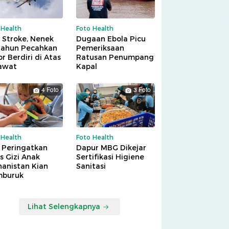
 Health
Foto Health
 Stroke, Nenek
Dugaan Ebola Picu
Tahun Pecahkan
Pemeriksaan
r Berdiri di Atas
Ratusan Penumpang
awat
Kapal
4 Foto
3 Foto
 Health
Foto Health
 Peringatkan
Dapur MBG Dikejar
is Gizi Anak
Sertifikasi Higiene
hanistan Kian
Sanitasi
buruk
Lihat Selengkapnya