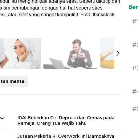
dur, itu mengindikasi adanya stres. Seperti dikutip dari
Ber
uxism berhubungan dengan hal-hal seperti stres
i, atau sifat yang sangat kompetitif. Foto: thinkstock
#
#
#
tan mental
#
#
sa
IDAI Beberkan Ciri Depresi dan Cemas pada
Remaja, Orang Tua Wajib Tahu
Jutaan Pekerja RI Overwork, Ini Dampaknya