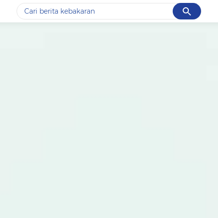
Cancel
Yang sedang ramai dicari
#1
data live draw sgp
#2
k-talk
#3
kebakaran
#4
prabowo
#5
gempa hari ini
Promoted
Terakhir yang dicari
Loading...