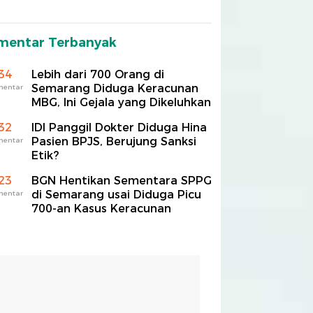
mentar Terbanyak
34
Lebih dari 700 Orang di
Semarang Diduga Keracunan
mentar
MBG, Ini Gejala yang Dikeluhkan
32
IDI Panggil Dokter Diduga Hina
Pasien BPJS, Berujung Sanksi
mentar
Etik?
23
BGN Hentikan Sementara SPPG
di Semarang usai Diduga Picu
mentar
700-an Kasus Keracunan