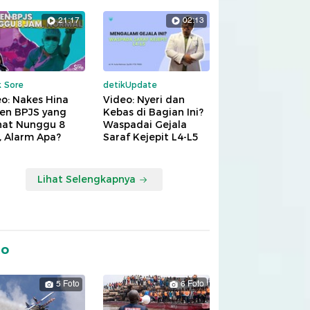
21:17
02:13
k Sore
detikUpdate
o: Nakes Hina
Video: Nyeri dan
ien BPJS yang
Kebas di Bagian Ini?
hat Nunggu 8
Waspadai Gejala
, Alarm Apa?
Saraf Kejepit L4-L5
Lihat Selengkapnya
to
5 Foto
6 Foto