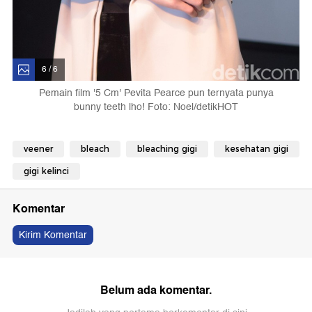
6 / 6
Pemain film '5 Cm' Pevita Pearce pun ternyata punya
bunny teeth lho! Foto: Noel/detikHOT
veener
bleach
bleaching gigi
kesehatan gigi
gigi kelinci
Komentar
Kirim Komentar
Belum ada komentar.