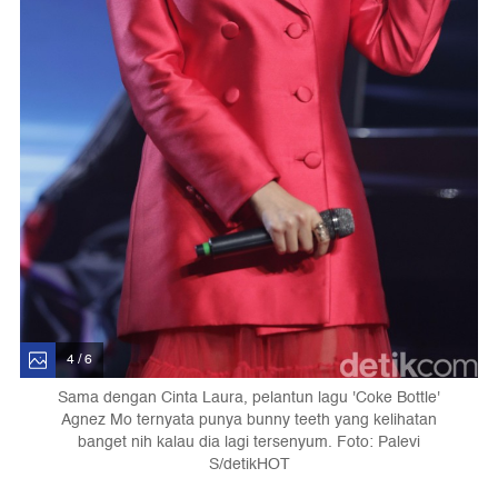
4 / 6
Sama dengan Cinta Laura, pelantun lagu 'Coke Bottle'
Agnez Mo ternyata punya bunny teeth yang kelihatan
banget nih kalau dia lagi tersenyum. Foto: Palevi
S/detikHOT