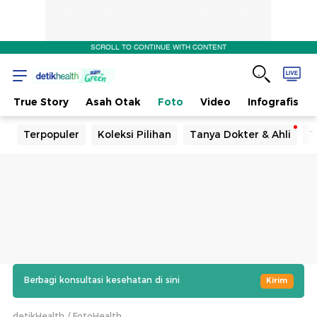
SCROLL TO CONTINUE WITH CONTENT
True Story
Asah Otak
Foto
Video
Infografis
Terpopuler
Koleksi Pilihan
Tanya Dokter & Ahli
T
Berbagi konsultasi kesehatan di sini
Kirim
detikHealth
FotoHealth